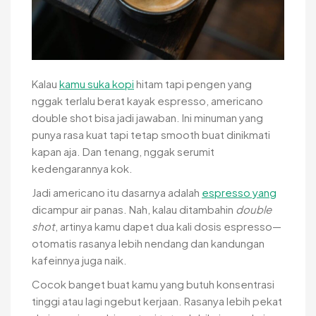
Kalau
kamu suka kopi
hitam tapi pengen yang
nggak terlalu berat kayak espresso, americano
double shot bisa jadi jawaban. Ini minuman yang
punya rasa kuat tapi tetap smooth buat dinikmati
kapan aja. Dan tenang, nggak serumit
kedengarannya kok.
Jadi americano itu dasarnya adalah
espresso yang
dicampur air panas. Nah, kalau ditambahin
double
shot
, artinya kamu dapet dua kali dosis espresso—
otomatis rasanya lebih nendang dan kandungan
kafeinnya juga naik.
Cocok banget buat kamu yang butuh konsentrasi
tinggi atau lagi ngebut kerjaan. Rasanya lebih pekat