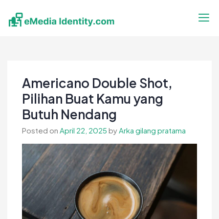
Skip
to
content
eMedia Identity
Temukan Inspirasimu Disini
Americano Double Shot,
Pilihan Buat Kamu yang
Butuh Nendang
Posted on
April 22, 2025
by
Arka gilang pratama