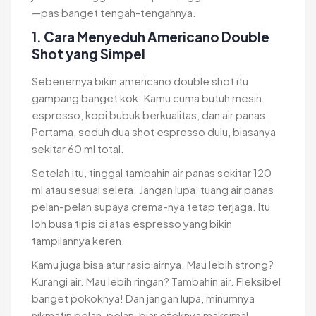
—pas banget tengah-tengahnya.
1. Cara Menyeduh Americano Double
Shot yang Simpel
Sebenernya bikin americano double shot itu
gampang banget kok. Kamu cuma butuh mesin
espresso, kopi bubuk berkualitas, dan air panas.
Pertama, seduh dua shot espresso dulu, biasanya
sekitar 60 ml total.
Setelah itu, tinggal tambahin air panas sekitar 120
ml atau sesuai selera. Jangan lupa, tuang air panas
pelan-pelan supaya crema-nya tetap terjaga. Itu
loh busa tipis di atas espresso yang bikin
tampilannya keren.
Kamu juga bisa atur rasio airnya. Mau lebih strong?
Kurangi air. Mau lebih ringan? Tambahin air. Fleksibel
banget pokoknya! Dan jangan lupa, minumnya
nikmatin pelan-pelan, biar efeknya maksimal.