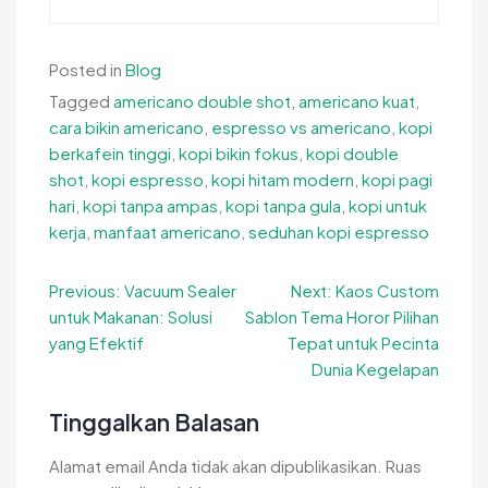
Posted in
Blog
Tagged
americano double shot
,
americano kuat
,
cara bikin americano
,
espresso vs americano
,
kopi
berkafein tinggi
,
kopi bikin fokus
,
kopi double
shot
,
kopi espresso
,
kopi hitam modern
,
kopi pagi
hari
,
kopi tanpa ampas
,
kopi tanpa gula
,
kopi untuk
kerja
,
manfaat americano
,
seduhan kopi espresso
Navigasi
Previous:
Vacuum Sealer
Next:
Kaos Custom
untuk Makanan: Solusi
Sablon Tema Horor Pilihan
pos
yang Efektif
Tepat untuk Pecinta
Dunia Kegelapan
Tinggalkan Balasan
Alamat email Anda tidak akan dipublikasikan.
Ruas