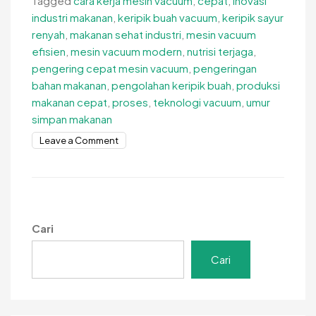
Tagged
cara kerja mesin vacuum
,
cepat
,
inovasi
industri makanan
,
keripik buah vacuum
,
keripik sayur
renyah
,
makanan sehat industri
,
mesin vacuum
efisien
,
mesin vacuum modern
,
nutrisi terjaga
,
pengering cepat mesin vacuum
,
pengeringan
bahan makanan
,
pengolahan keripik buah
,
produksi
makanan cepat
,
proses
,
teknologi vacuum
,
umur
simpan makanan
on
Leave a Comment
Pengering
Cepat
Mesin
Vacuum:
Solusi
Cari
Efisien
untuk
Cari
Industri
Makanan
Modern