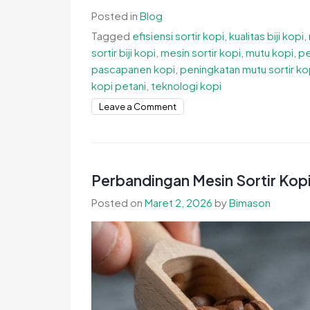
Posted in
Blog
Tagged
efisiensi sortir kopi
,
kualitas biji kopi
,
sortir biji kopi
,
mesin sortir kopi
,
mutu kopi
,
pe
pascapanen kopi
,
peningkatan mutu sortir ko
kopi petani
,
teknologi kopi
on
Leave a Comment
Peningkatan
Mutu
Sortir
Kopi
Perbandingan Mesin Sortir Kopi
untuk
Posted on
Maret 2, 2026
by
Bimason
Hasil
Lebih
Konsisten