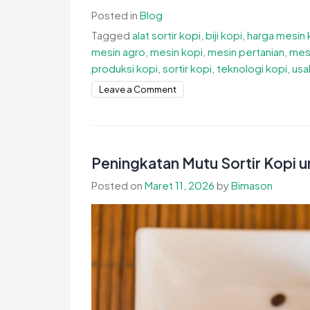
Posted in
Blog
Tagged
alat sortir kopi
,
biji kopi
,
harga mesin 
mesin agro
,
mesin kopi
,
mesin pertanian
,
mesi
produksi kopi
,
sortir kopi
,
teknologi kopi
,
usa
on
Leave a Comment
Harga
Mesin
Sortasi
Kopi
Peningkatan Mutu Sortir Kopi u
Terbaru
Posted on
Maret 11, 2026
by
Bimason
dan
Cara
Memilihnya