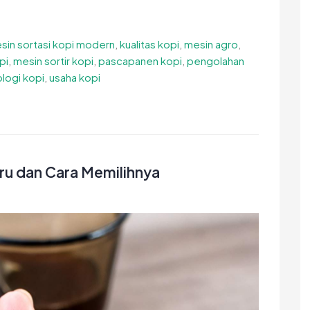
sin sortasi kopi modern
,
kualitas kopi
,
mesin agro
,
pi
,
mesin sortir kopi
,
pascapanen kopi
,
pengolahan
logi kopi
,
usaha kopi
ru dan Cara Memilihnya