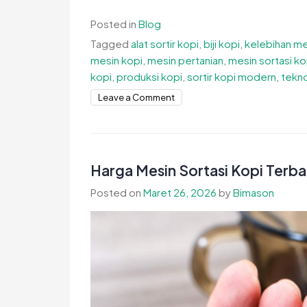
Posted in
Blog
Tagged
alat sortir kopi
,
biji kopi
,
kelebihan me
mesin kopi
,
mesin pertanian
,
mesin sortasi ko
kopi
,
produksi kopi
,
sortir kopi modern
,
tekno
on
Leave a Comment
Kelebihan
Mesin
Sortasi
Kopi
Harga Mesin Sortasi Kopi Terba
Modern
Posted on
Maret 26, 2026
by
Bimason
untuk
Menjaga
Kualitas