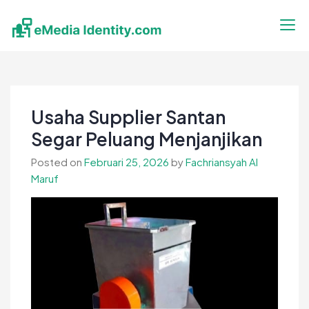
Skip
to
content
eMedia Identity
Temukan Inspirasimu Disini
Usaha Supplier Santan
Segar Peluang Menjanjikan
Posted on
Februari 25, 2026
by
Fachriansyah Al
Maruf