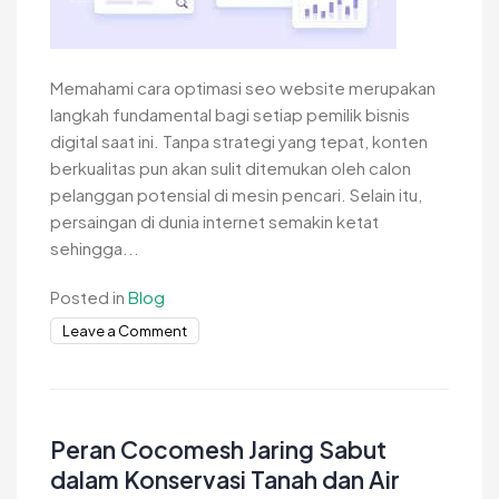
Memahami cara optimasi seo website merupakan
langkah fundamental bagi setiap pemilik bisnis
digital saat ini. Tanpa strategi yang tepat, konten
berkualitas pun akan sulit ditemukan oleh calon
pelanggan potensial di mesin pencari. Selain itu,
persaingan di dunia internet semakin ketat
sehingga...
Posted in
Blog
on
Leave a Comment
Cara
Optimasi
SEO
Website
Peran Cocomesh Jaring Sabut
Agar
dalam Konservasi Tanah dan Air
Masuk