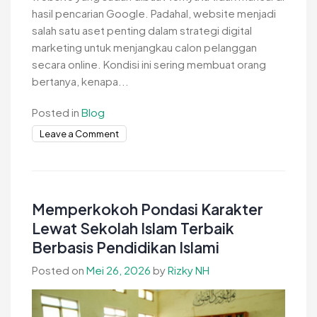
hasil pencarian Google. Padahal, website menjadi
salah satu aset penting dalam strategi digital
marketing untuk menjangkau calon pelanggan
secara online. Kondisi ini sering membuat orang
bertanya, kenapa...
Posted in
Blog
on
Leave a Comment
Kenapa
Website
Tidak
Muncul
Memperkokoh Pondasi Karakter
di
Lewat Sekolah Islam Terbaik
Google
Berbasis Pendidikan Islami
Ini
Penyebabnya
Posted on
Mei 26, 2026
by
Rizky NH