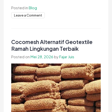
Posted in
Blog
on
Leave a Comment
Peran
Cocomesh
Jaring
Sabut
Cocomesh Alternatif Geotextile
dalam
Ramah Lingkungan Terbaik
Konservasi
Posted on
Mei 28, 2026
by
Fajar Juis
Tanah
dan
Air