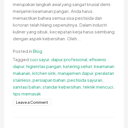
merupakan langkah awal yang sangat krusial demi
menjamin keamanan pangan. Anda harus
memastikan bahwa semua sisa pestisida dan
kotoran telah hilang sepenuhnya. Dalam industri
kuliner yang sibuk, kecepatan kerja harus seimbang
dengan aspek kebersihan. Oleh...
Posted in
Blog
Tagged
cuci sayur
,
dapur profesional
,
efisiensi
dapur
,
higienitas pangan
,
katering sehat
,
keamanan
makanan
,
kitchen sink
,
manajemen dapur
,
peralatan
stainless
,
persiapan bahan
,
pestisida sayuran
,
sanitasi bahan
,
standar kebersihan
,
teknik mencuci
,
tips memasak
on
Leave a Comment
Cara
Membersihkan
Sayur