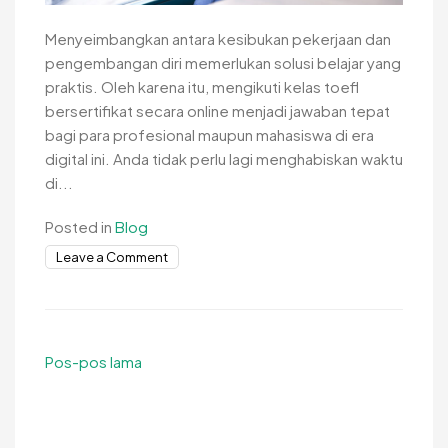
Menyeimbangkan antara kesibukan pekerjaan dan
pengembangan diri memerlukan solusi belajar yang
praktis. Oleh karena itu, mengikuti kelas toefl
bersertifikat secara online menjadi jawaban tepat
bagi para profesional maupun mahasiswa di era
digital ini. Anda tidak perlu lagi menghabiskan waktu
di...
Posted in
Blog
on
Leave a Comment
Kelas
TOEFL
Bersertifikat
Secara
Navigasi
Pos-pos lama
Online
pos
yang
Fleksibel
dan