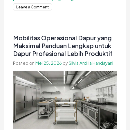
on
Leave a Comment
Cara
Mengatasi
Pallet
Mudah
Mobilitas Operasional Dapur yang
Patah
Maksimal Panduan Lengkap untuk
di
Dapur Profesional Lebih Produktif
Gudang
Posted on
Mei 25, 2026
by
Silvia Ardilla Handayani