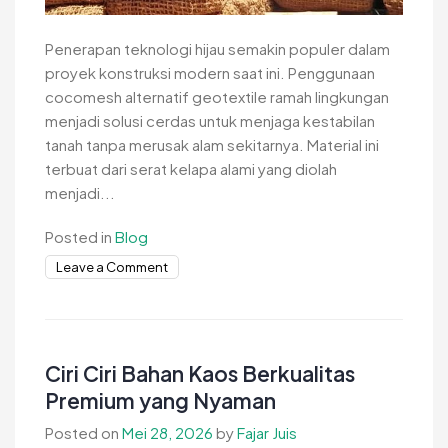
Penerapan teknologi hijau semakin populer dalam
proyek konstruksi modern saat ini. Penggunaan
cocomesh alternatif geotextile ramah lingkungan
menjadi solusi cerdas untuk menjaga kestabilan
tanah tanpa merusak alam sekitarnya. Material ini
terbuat dari serat kelapa alami yang diolah
menjadi...
Posted in
Blog
on
Leave a Comment
Cocomesh
Alternatif
Geotextile
Ramah
Ciri Ciri Bahan Kaos Berkualitas
Lingkungan
Premium yang Nyaman
Terbaik
Posted on
Mei 28, 2026
by
Fajar Juis