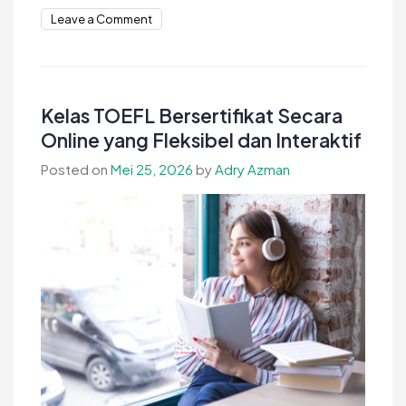
on
Leave a Comment
Mobilitas
Operasional
Dapur
yang
Kelas TOEFL Bersertifikat Secara
Maksimal
Online yang Fleksibel dan Interaktif
Panduan
Posted on
Mei 25, 2026
by
Adry Azman
Lengkap
untuk
Dapur
Profesional
Lebih
Produktif