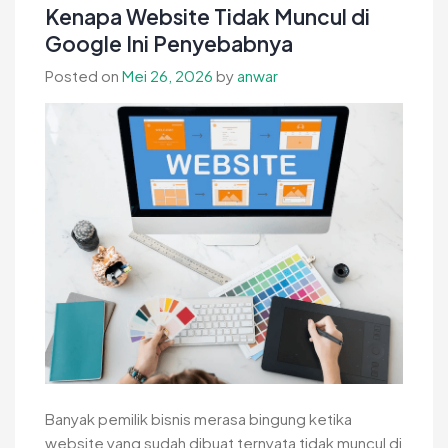
Sebelum
Kenapa Website Tidak Muncul di
Dimasak
Google Ini Penyebabnya
agar
Posted on
Mei 26, 2026
by
anwar
Lebih
Higienis
Banyak pemilik bisnis merasa bingung ketika
website yang sudah dibuat ternyata tidak muncul di