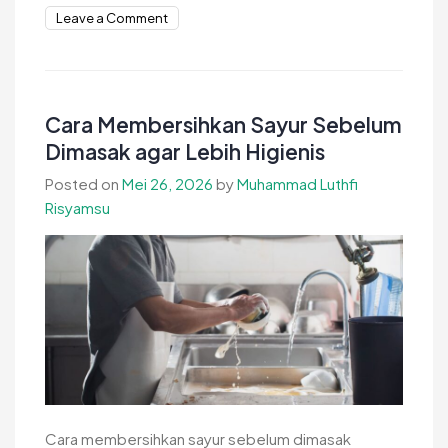
on
Leave a Comment
Ciri
Ciri
Bahan
Kaos
Cara Membersihkan Sayur Sebelum
Berkualitas
Dimasak agar Lebih Higienis
Premium
Posted on
Mei 26, 2026
by
Muhammad Luthfi
yang
Risyamsu
Nyaman
Cara membersihkan sayur sebelum dimasak