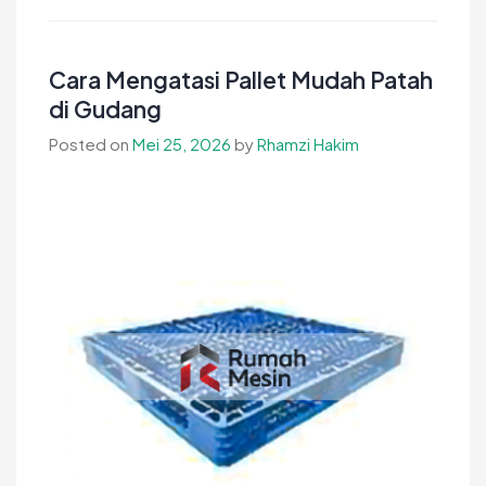
Pondasi
Karakter
Lewat
Cara Mengatasi Pallet Mudah Patah
Sekolah
di Gudang
Islam
Posted on
Mei 25, 2026
by
Rhamzi Hakim
Terbaik
Berbasis
Pendidikan
Islami