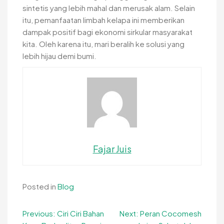
sintetis yang lebih mahal dan merusak alam. Selain
itu, pemanfaatan limbah kelapa ini memberikan
dampak positif bagi ekonomi sirkular masyarakat
kita. Oleh karena itu, mari beralih ke solusi yang
lebih hijau demi bumi.
Fajar Juis
Posted in
Blog
Navigasi
Previous:
Ciri Ciri Bahan
Next:
Peran Cocomesh