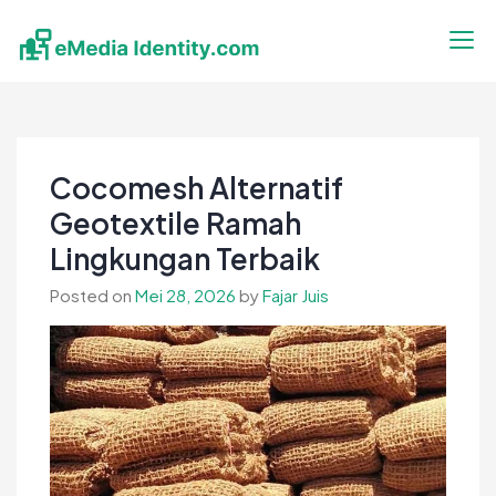
Skip
to
content
eMedia Identity
Temukan Inspirasimu Disini
Cocomesh Alternatif
Geotextile Ramah
Lingkungan Terbaik
Posted on
Mei 28, 2026
by
Fajar Juis