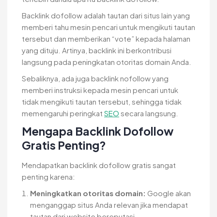
Backlink dofollow adalah tautan dari situs lain yang
memberi tahu mesin pencari untuk mengikuti tautan
tersebut dan memberikan “vote” kepada halaman
yang dituju. Artinya, backlink ini berkontribusi
langsung pada peningkatan otoritas domain Anda.
Sebaliknya, ada juga backlink nofollow yang
memberi instruksi kepada mesin pencari untuk
tidak mengikuti tautan tersebut, sehingga tidak
memengaruhi peringkat
SEO
secara langsung.
Mengapa Backlink Dofollow
Gratis Penting?
Mendapatkan backlink dofollow gratis sangat
penting karena:
Meningkatkan otoritas domain:
Google akan
menganggap situs Anda relevan jika mendapat
tautan dari website bereputasi.