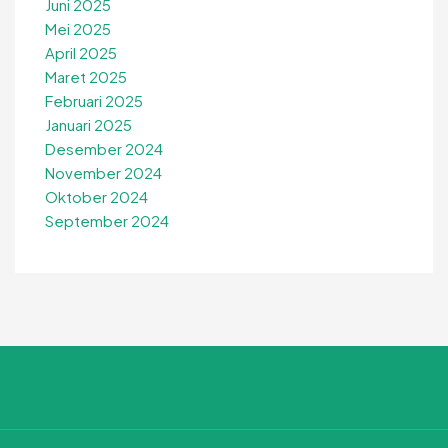
Juni 2025
Mei 2025
April 2025
Maret 2025
Februari 2025
Januari 2025
Desember 2024
November 2024
Oktober 2024
September 2024