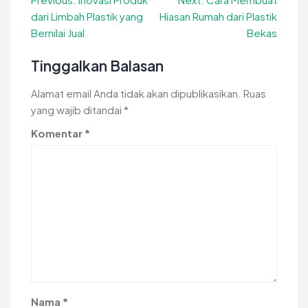
Navigasi
dari Limbah Plastik yang
Hiasan Rumah dari Plastik
pos
Bernilai Jual
Bekas
Tinggalkan Balasan
Alamat email Anda tidak akan dipublikasikan.
Ruas
yang wajib ditandai
*
Komentar
*
Nama
*