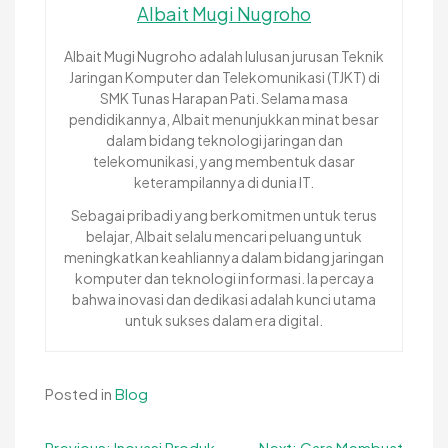
Albait Mugi Nugroho
Albait Mugi Nugroho adalah lulusan jurusan Teknik
Jaringan Komputer dan Telekomunikasi (TJKT) di
SMK Tunas Harapan Pati. Selama masa
pendidikannya, Albait menunjukkan minat besar
dalam bidang teknologi jaringan dan
telekomunikasi, yang membentuk dasar
keterampilannya di dunia IT.
Sebagai pribadi yang berkomitmen untuk terus
belajar, Albait selalu mencari peluang untuk
meningkatkan keahliannya dalam bidang jaringan
komputer dan teknologi informasi. Ia percaya
bahwa inovasi dan dedikasi adalah kunci utama
untuk sukses dalam era digital.
Posted in
Blog
Previous:
Inovasi Produk
Next:
Cara Membuat