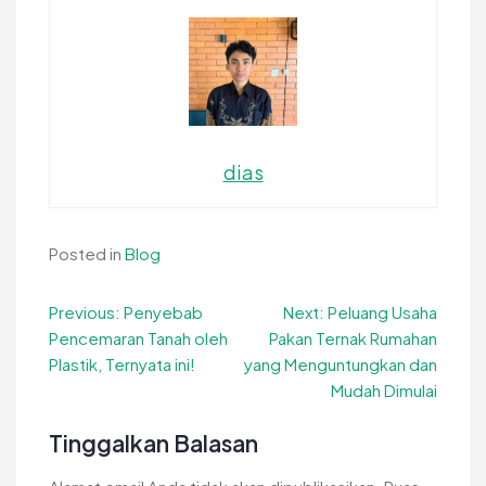
dias
Posted in
Blog
Navigasi
Previous:
Penyebab
Next:
Peluang Usaha
Pencemaran Tanah oleh
Pakan Ternak Rumahan
pos
Plastik, Ternyata ini!
yang Menguntungkan dan
Mudah Dimulai
Tinggalkan Balasan