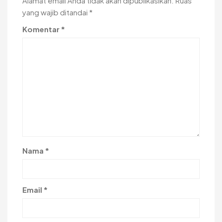
Alamat email Anda tidak akan dipublikasikan.
Ruas
yang wajib ditandai
*
Komentar
*
Nama
*
Email
*