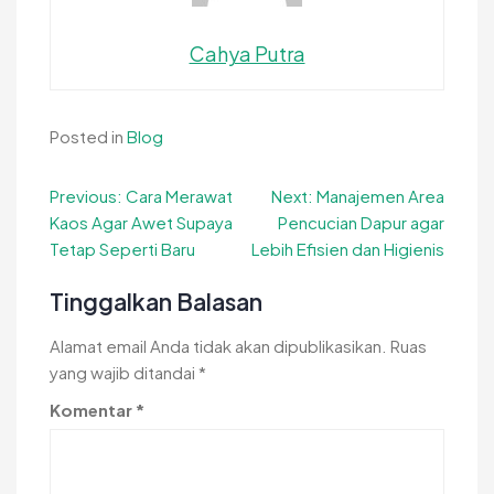
Cahya Putra
Posted in
Blog
Navigasi
Previous:
Cara Merawat
Next:
Manajemen Area
Kaos Agar Awet Supaya
Pencucian Dapur agar
pos
Tetap Seperti Baru
Lebih Efisien dan Higienis
Tinggalkan Balasan
Alamat email Anda tidak akan dipublikasikan.
Ruas
yang wajib ditandai
*
Komentar
*