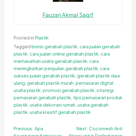
Fauzan Akmal Saqif
Posted in
Plastik
Tagged
bisnis gerabah plastik
,
cara jualan gerabah
plastik
,
cara jualan online gerabah plastik
,
cara
memasarkan usaha gerabah plastik
,
cara
meningkatkan penjualan gerabah plastik
,
cara
sukses jualan gerabah plastik
,
gerabah plastik daur
ulang
,
gerabah plastik murah
,
pemasaran digital
usaha plastik
,
promosi gerabah plastik
,
strategi
pemasaran gerabah plastik
,
tips pemasaran produk
plastik
,
usaha dekorasi rumah
,
usaha gerabah
plastik
,
usaha kreatif gerabah plastik
Navigasi
Previous:
Apa
Next:
Cocomesh Anti
Keuntungan Kebiasaan
Abrasi untuk Perlindungan