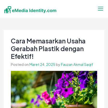
Skip
to
content
eMedia Identity
Temukan Inspirasimu Disini
Cara Memasarkan Usaha
Gerabah Plastik dengan
Efektif!
Posted on
Maret 24, 2025
by
Fauzan Akmal Saqif