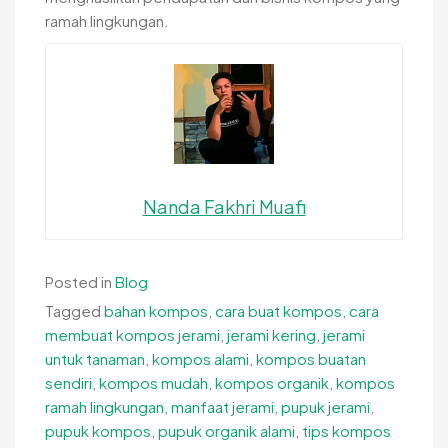
ramah lingkungan.
Nanda Fakhri Muafi
Posted in
Blog
Tagged
bahan kompos
,
cara buat kompos
,
cara
membuat kompos jerami
,
jerami kering
,
jerami
untuk tanaman
,
kompos alami
,
kompos buatan
sendiri
,
kompos mudah
,
kompos organik
,
kompos
ramah lingkungan
,
manfaat jerami
,
pupuk jerami
,
pupuk kompos
,
pupuk organik alami
,
tips kompos