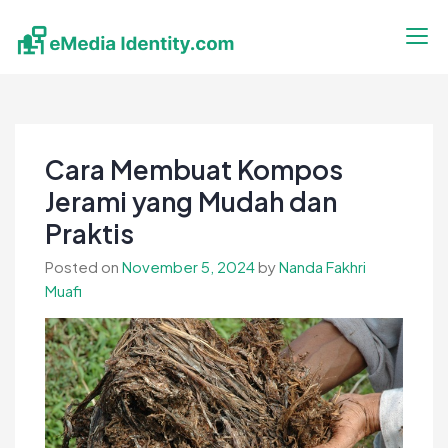
Skip
to
content
eMedia Identity
Temukan Inspirasimu Disini
Cara Membuat Kompos
Jerami yang Mudah dan
Praktis
Posted on
November 5, 2024
by
Nanda Fakhri
Muafi