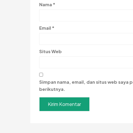
Nama
*
Email
*
Situs Web
Simpan nama, email, dan situs web saya 
berikutnya.