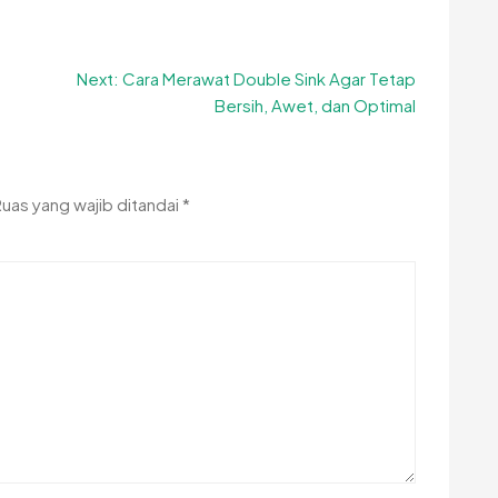
Next:
Cara Merawat Double Sink Agar Tetap
Bersih, Awet, dan Optimal
Ruas yang wajib ditandai
*