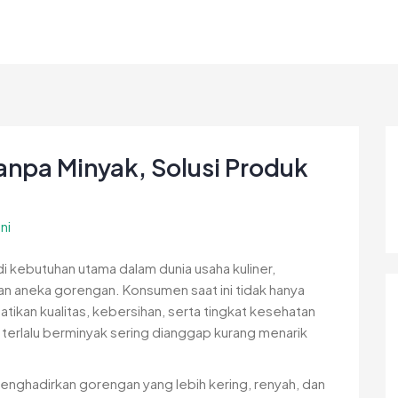
npa Minyak, Solusi Produk
ni
i kebutuhan utama dalam dunia usaha kuliner,
an aneka gorengan. Konsumen saat ini tidak hanya
tikan kualitas, kebersihan, serta tingkat kesehatan
terlalu berminyak sering dianggap kurang menarik
 menghadirkan gorengan yang lebih kering, renyah, dan