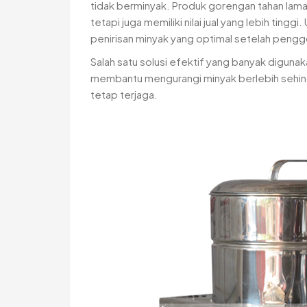
tidak berminyak. Produk gorengan tahan lama 
tetapi juga memiliki nilai jual yang lebih ting
penirisan minyak yang optimal setelah peng
Salah satu solusi efektif yang banyak digunaka
membantu mengurangi minyak berlebih sehing
tetap terjaga.