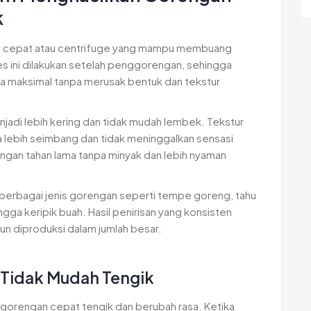
k
an cepat atau centrifuge yang mampu membuang
es ini dilakukan setelah penggorengan, sehingga
a maksimal tanpa merusak bentuk dan tekstur
jadi lebih kering dan tidak mudah lembek. Tekstur
a lebih seimbang dan tidak meninggalkan sensasi
ngan tahan lama tanpa minyak dan lebih nyaman
 berbagai jenis gorengan seperti tempe goreng, tahu
gga keripik buah. Hasil penirisan yang konsisten
un diproduksi dalam jumlah besar.
 Tidak Mudah Tengik
orengan cepat tengik dan berubah rasa. Ketika