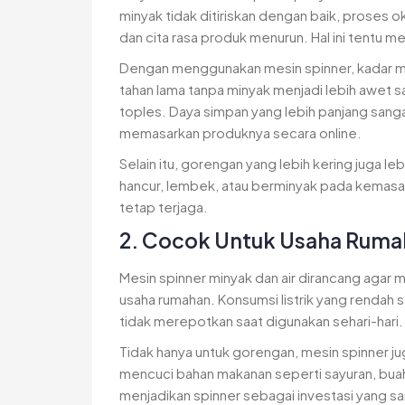
minyak tidak ditiriskan dengan baik, proses 
dan cita rasa produk menurun. Hal ini tentu m
Dengan menggunakan mesin spinner, kadar mi
tahan lama tanpa minyak menjadi lebih awet 
toples. Daya simpan yang lebih panjang san
memasarkan produknya secara online.
Selain itu, gorengan yang lebih kering juga l
hancur, lembek, atau berminyak pada kemasa
tetap terjaga.
2. Cocok Untuk Usaha Rumah
Mesin spinner minyak dan air dirancang agar 
usaha rumahan. Konsumsi listrik yang rendah s
tidak merepotkan saat digunakan sehari-hari.
Tidak hanya untuk gorengan, mesin spinner ju
mencuci bahan makanan seperti sayuran, buah, 
menjadikan spinner sebagai investasi yang s