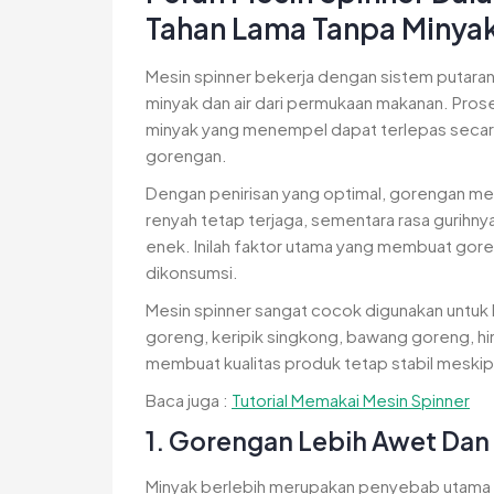
Tahan Lama Tanpa Minya
Mesin spinner bekerja dengan sistem putar
minyak dan air dari permukaan makanan. Pros
minyak yang menempel dapat terlepas secar
gorengan.
Dengan penirisan yang optimal, gorengan men
renyah tetap terjaga, sementara rasa gurihny
enek. Inilah faktor utama yang membuat gore
dikonsumsi.
Mesin spinner sangat cocok digunakan untuk
goreng, keripik singkong, bawang goreng, hin
membuat kualitas produk tetap stabil meskip
Baca juga :
Tutorial Memakai Mesin Spinner
1. Gorengan Lebih Awet Dan
Minyak berlebih merupakan penyebab utama g