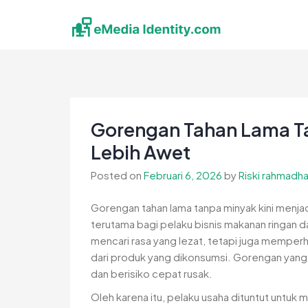
Skip
to
content
eMedia Identity
Temukan Inspirasimu Disini
Gorengan Tahan Lama Ta
Lebih Awet
Posted on
Februari 6, 2026
by
Riski rahmadha
Gorengan tahan lama tanpa minyak kini menjad
terutama bagi pelaku bisnis makanan ringan d
mencari rasa yang lezat, tetapi juga memperha
dari produk yang dikonsumsi. Gorengan yang 
dan berisiko cepat rusak.
Oleh karena itu, pelaku usaha dituntut untuk