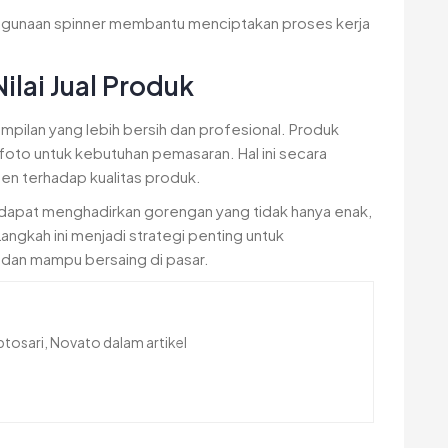
nggunaan spinner membantu menciptakan proses kerja
ilai Jual Produk
mpilan yang lebih bersih dan profesional. Produk
ifoto untuk kebutuhan pemasaran. Hal ini secara
n terhadap kualitas produk.
 dapat menghadirkan gorengan yang tidak hanya enak,
Langkah ini menjadi strategi penting untuk
 dan mampu bersaing di pasar.
tosari, Novato dalam artikel