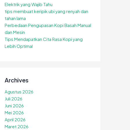
Elektrik yang Wajib Tahu
tips membuat keripik ubi yang renyah dan
tahan lama
Perbedaan Pengupasan Kopi Basah Manual
dan Mesin
Tips Mendapatkan Cita Rasa Kopi yang
Lebih Optimal
Archives
Agustus 2026
Juli 2026
Juni 2026
Mei 2026
April 2026
Maret 2026