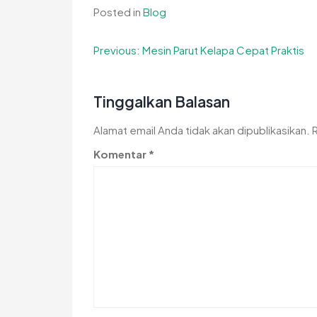
Posted in
Blog
Navigasi
Previous:
Mesin Parut Kelapa Cepat Praktis
pos
Tinggalkan Balasan
Alamat email Anda tidak akan dipublikasikan.
Komentar
*