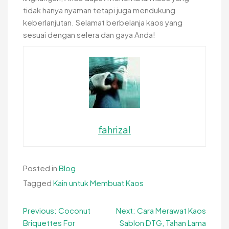
tidak hanya nyaman tetapi juga mendukung
keberlanjutan. Selamat berbelanja kaos yang
sesuai dengan selera dan gaya Anda!
fahrizal
Posted in
Blog
Tagged
Kain untuk Membuat Kaos
Navigasi
Previous:
Coconut
Next:
Cara Merawat Kaos
Briquettes For
Sablon DTG, Tahan Lama
pos