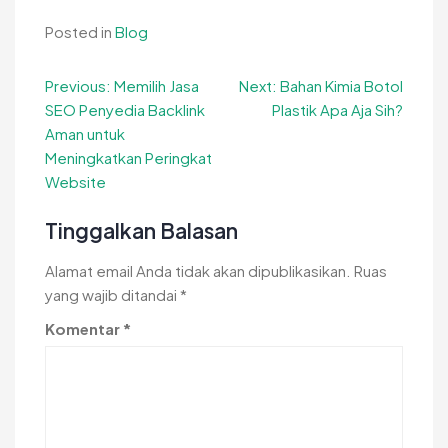
Posted in
Blog
Navigasi
Previous:
Memilih Jasa
Next:
Bahan Kimia Botol
SEO Penyedia Backlink
Plastik Apa Aja Sih?
pos
Aman untuk
Meningkatkan Peringkat
Website
Tinggalkan Balasan
Alamat email Anda tidak akan dipublikasikan.
Ruas
yang wajib ditandai
*
Komentar
*