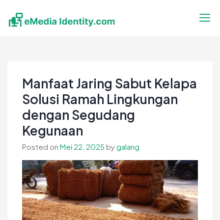
Skip
to
content
eMedia Identity
Temukan Inspirasimu Disini
Manfaat Jaring Sabut Kelapa
Solusi Ramah Lingkungan
dengan Segudang
Kegunaan
Posted on
Mei 22, 2025
by
galang