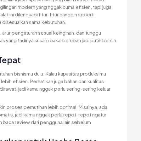
lingan modern yang nggak cuma efisien, tapi juga
lat ini dilengkapi fitur-fitur canggih seperti
sa disesuaikan sama kebutuhan.
 atur pengaturan sesuai keinginan, dan tunggu
as yang tadinya kusam bakal berubah jadi putih bersih.
 Tepat
butuhan bisnismu dulu. Kalau kapasitas produksimu
 lebih efisien. Perhatikan juga bahan dan kualitas
irawat, jadi kamu nggak perlu sering-sering keluar
bikin proses pemutihan lebih optimal. Misalnya, ada
matis, jadi kamu nggak perlu repot-repot ngatur
an baca review dari pengguna lain sebelum