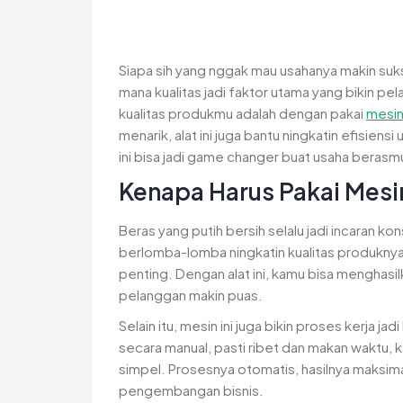
Siapa sih yang nggak mau usahanya makin sukse
mana kualitas jadi faktor utama yang bikin pel
kualitas produkmu adalah dengan pakai
mesin
menarik, alat ini juga bantu ningkatin efisiens
ini bisa jadi game changer buat usaha berasm
Kenapa Harus Pakai Mesi
Beras yang putih bersih selalu jadi incaran 
berlomba-lomba ningkatin kualitas produknya.
penting. Dengan alat ini, kamu bisa menghasi
pelanggan makin puas.
Selain itu, mesin ini juga bikin proses kerja j
secara manual, pasti ribet dan makan waktu,
simpel. Prosesnya otomatis, hasilnya maksim
pengembangan bisnis.