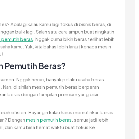
s? Apalagi kalau kamu lagi fokus di bisnis beras, di
anggan balik lagi. Salah satu cara ampuh buat ningkatin
 pemutih beras
. Nggak cuma bikin beras terlihat lebih
i usaha kamu. Yuk, kita bahas lebih lanjut kenapa mesin
u!
n Pemutih Beras?
konsumen. Nggak heran, banyak pelaku usaha beras
 Nah, di sinilah mesin pemutih beras berperan
lkan beras dengan tampilan premium yang bikin
adi lebih efisien. Bayangin kalau harus memutihkan beras
 kan? Dengan
mesin pemutih beras
, semua jadi lebih
al, dan kamu bisa hemat waktu buat fokus ke