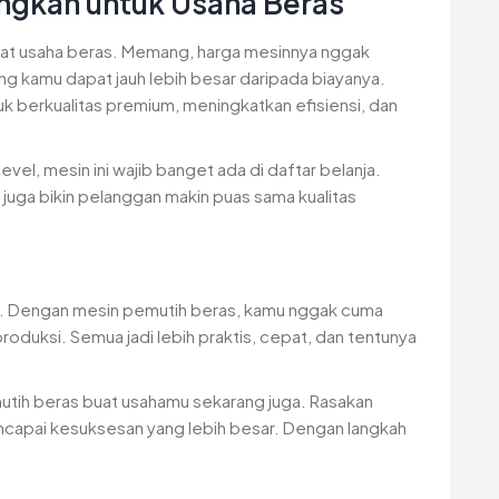
ngkan untuk Usaha Beras
k buat usaha beras. Memang, harga mesinnya nggak
ang kamu dapat jauh lebih besar daripada biayanya.
uk berkualitas premium, meningkatkan efisiensi, dan
vel, mesin ini wajib banget ada di daftar belanja.
 juga bikin pelanggan makin puas sama kualitas
aan. Dengan mesin pemutih beras, kamu nggak cuma
 produksi. Semua jadi lebih praktis, cepat, dan tentunya
mutih beras buat usahamu sekarang juga. Rasakan
encapai kesuksesan yang lebih besar. Dengan langkah