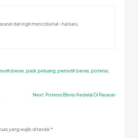
saran dan ingin mencoba hal – hal baru.
mutih beras
,
padi
,
peluang
,
pemutih beras
,
potensi
,
k
Next:
Potensi Bisnis Kedelai Di Pasaran
Ruas yang wajib ditandai
*