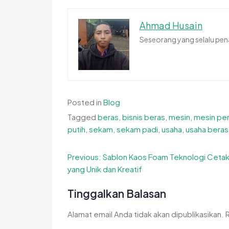
Ahmad Husain
Seseorang yang selalu pena
Posted in
Blog
Tagged
beras
,
bisnis beras
,
mesin
,
mesin pe
putih
,
sekam
,
sekam padi
,
usaha
,
usaha beras
Navigasi
Previous:
Sablon Kaos Foam Teknologi Ceta
yang Unik dan Kreatif
pos
Tinggalkan Balasan
Alamat email Anda tidak akan dipublikasikan.