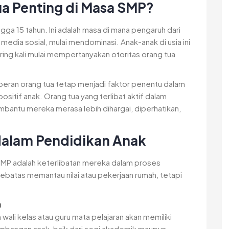
a Penting di Masa SMP?
gga 15 tahun. Ini adalah masa di mana pengaruh dari
media sosial, mulai mendominasi. Anak-anak di usia ini
ring kali mulai mempertanyakan otoritas orang tua
peran orang tua tetap menjadi faktor penentu dalam
ositif anak. Orang tua yang terlibat aktif dalam
bantu mereka merasa lebih dihargai, diperhatikan,
dalam Pendidikan Anak
 SMP adalah keterlibatan mereka dalam proses
 sebatas memantau nilai atau pekerjaan rumah, tetapi
u
wali kelas atau guru mata pelajaran akan memiliki
mbangan anak, baik dari segi akademik maupun