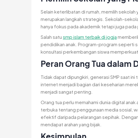
Selain keterlibatan di rumah, memilih sekolah
merupakan langkah strategis. Sekolah-sekola
hanya fokus pada akademik tetapi juga pada
Salah satu
smp islam terbaik di jogja
memberika
pendidikan anak. Program-program seperti se
konsultasi perkembangan siswa memperkuat s
Peran Orang Tua dalam D
Tidak dapat dipungkiri, generasi SMP saat in
internet menjadi bagian dari keseharian merek
menjadi sangat penting.
Orang tua perlu memahami dunia digital anak
terbuka tentang penggunaan media sosial, wak
efektif daripada pelarangan sepihak. Dengan 
mendapat arahan yang bijak.
Kesimpulan