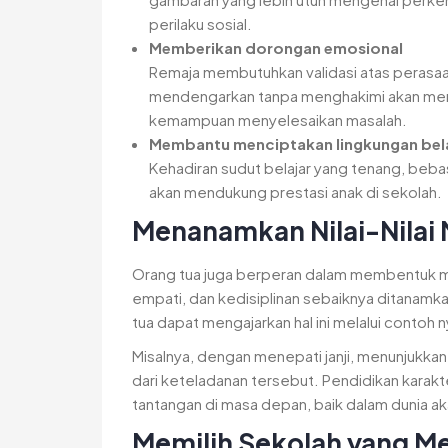
perilaku sosial.
Memberikan dorongan emosional
Remaja membutuhkan validasi atas perasaa
mendengarkan tanpa menghakimi akan me
kemampuan menyelesaikan masalah.
Membantu menciptakan lingkungan bela
Kehadiran sudut belajar yang tenang, beba
akan mendukung prestasi anak di sekolah.
Menanamkan Nilai-Nilai 
Orang tua juga berperan dalam membentuk mora
empati, dan kedisiplinan sebaiknya ditanamk
tua dapat mengajarkan hal ini melalui contoh 
Misalnya, dengan menepati janji, menunjukkan
dari keteladanan tersebut. Pendidikan kara
tantangan di masa depan, baik dalam dunia a
Memilih Sekolah yang M