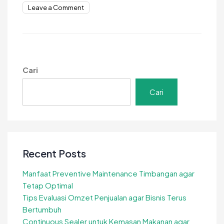
on
Leave a Comment
Alat
Bantu
Membuat
Mie
Praktis
Cari
untuk
Hasil
Cari
Cepat
dan
Lezat
Recent Posts
Manfaat Preventive Maintenance Timbangan agar
Tetap Optimal
Tips Evaluasi Omzet Penjualan agar Bisnis Terus
Bertumbuh
Continuous Sealer untuk Kemasan Makanan agar