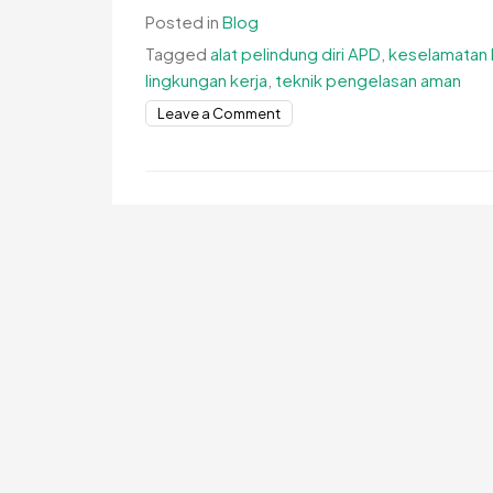
Posted in
Blog
Tagged
alat pelindung diri APD
,
keselamatan 
lingkungan kerja
,
teknik pengelasan aman
on
Leave a Comment
Keselamatan
Kerja
Saat
Mengelas
Sangat
Penting