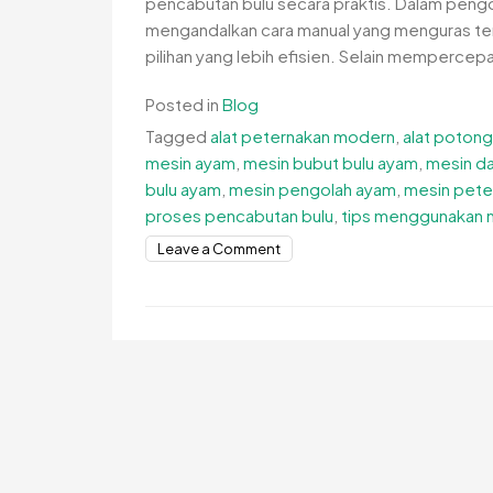
pencabutan bulu secara praktis. Dalam peng
mengandalkan cara manual yang menguras ten
pilihan yang lebih efisien. Selain mempercepa
Posted in
Blog
Tagged
alat peternakan modern
,
alat poton
mesin ayam
,
mesin bubut bulu ayam
,
mesin da
bulu ayam
,
mesin pengolah ayam
,
mesin pete
proses pencabutan bulu
,
tips menggunakan m
on
Leave a Comment
Tips
Menggunakan
Mesin
Bubut
Bulu
Ayam
yang
Efisien