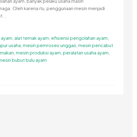
olahan ayam, banyak pelaku usaha masih
aga. Oleh karena itu, penggunaan mesin menjadi
t...
g ayam
,
alat ternak ayam
,
efisiensi pengolahan ayam
,
pur usaha
,
mesin pemroses unggas
,
mesin pencabut
rnakan
,
mesin produksi ayam
,
peralatan usaha ayam
,
esin bubut bulu ayam