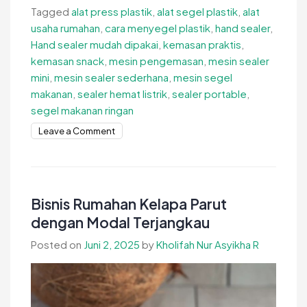
Tagged
alat press plastik
,
alat segel plastik
,
alat
usaha rumahan
,
cara menyegel plastik
,
hand sealer
,
Hand sealer mudah dipakai
,
kemasan praktis
,
kemasan snack
,
mesin pengemasan
,
mesin sealer
mini
,
mesin sealer sederhana
,
mesin segel
makanan
,
sealer hemat listrik
,
sealer portable
,
segel makanan ringan
on
Leave a Comment
Hand
sealer
mudah
dipakai
Bisnis Rumahan Kelapa Parut
dengan Modal Terjangkau
Posted on
Juni 2, 2025
by
Kholifah Nur Asyikha R