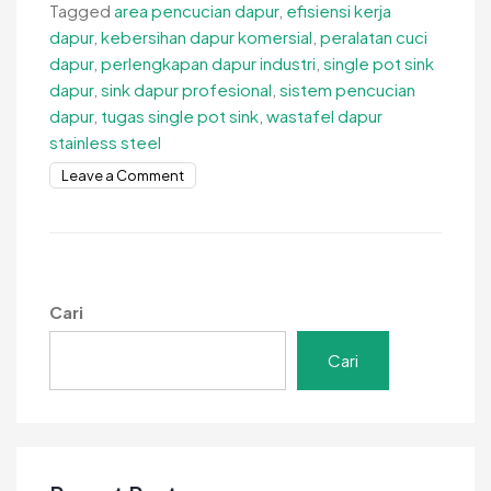
Tagged
area pencucian dapur
,
efisiensi kerja
dapur
,
kebersihan dapur komersial
,
peralatan cuci
dapur
,
perlengkapan dapur industri
,
single pot sink
dapur
,
sink dapur profesional
,
sistem pencucian
dapur
,
tugas single pot sink
,
wastafel dapur
stainless steel
on
Leave a Comment
Tugas
Single
Pot
Sink
untuk
Cari
Kebersihan
Area
Cari
Pencucian
Dapur