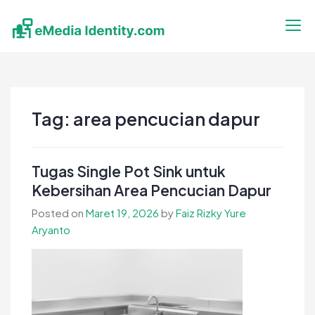
Skip
to
content
eMedia Identity
Temukan Inspirasimu Disini
Tag:
area pencucian dapur
Tugas Single Pot Sink untuk
Kebersihan Area Pencucian Dapur
Posted on
Maret 19, 2026
by
Faiz Rizky Yure
Aryanto