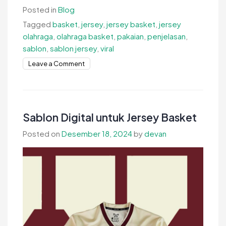
Posted in
Blog
Tagged
basket
,
jersey
,
jersey basket
,
jersey
olahraga
,
olahraga basket
,
pakaian
,
penjelasan
,
sablon
,
sablon jersey
,
viral
on
Leave a Comment
Sablon
Transfer
untuk
Jersey
Sablon Digital untuk Jersey Basket
Basket
Posted on
Desember 18, 2024
by
devan