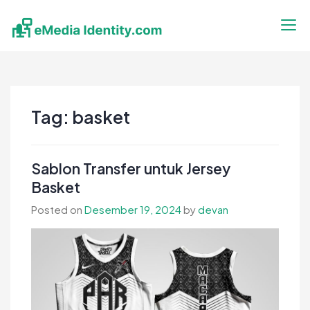
Skip
to
content
eMedia Identity
Temukan Inspirasimu Disini
Tag:
basket
Sablon Transfer untuk Jersey
Basket
Posted on
Desember 19, 2024
by
devan