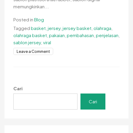
memungkinkan...
Posted in
Blog
Tagged
basket
,
jersey
,
jersey basket
,
olahraga
,
olahraga basket
,
pakaian
,
pembahasan
,
penjelasan
,
sablon jersey
,
viral
on
Leave a Comment
Sablon
Digital
untuk
Jersey
Basket
Cari
Cari