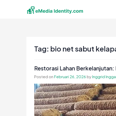
Skip
to
content
eMedia Identity
Temukan Inspirasimu Disini
Tag:
bio net sabut kelap
Restorasi Lahan Berkelanjutan:
Posted on
Februari 26, 2026
by
Inggrid Ingga