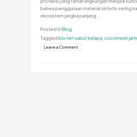
proteksi yang ramah lingkungan menjadi kunc
bahwa penggunaan material sintetis sering ka
ekosistem jangka panjang....
Posted in
Blog
Tagged
bio net sabut kelapa
,
cocomesh jarin
on
Leave a Comment
Restorasi
Lahan
Berkelanjutan:
Kekuatan
Bio
Net
Sabut
Kelapa