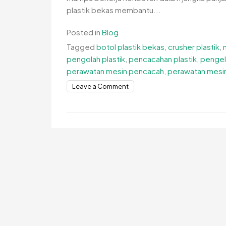
plastik bekas membantu...
Posted in
Blog
Tagged
botol plastik bekas
,
crusher plastik
,
pengolah plastik
,
pencacahan plastik
,
pengelo
perawatan mesin pencacah
,
perawatan mesin
on
Leave a Comment
Perawatan
Mesin
Pencacah
Botol
Plastik
Bekas
agar
Kinerja
Tetap
Optimal