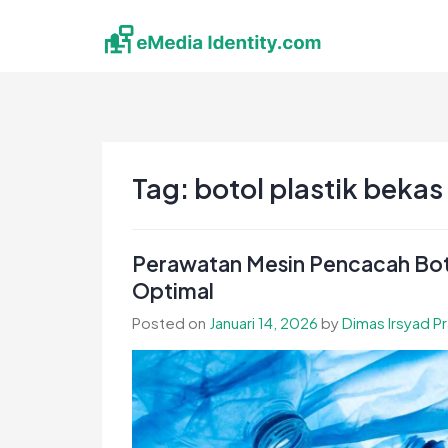
Skip
to
content
eMedia Identity
Temukan Inspirasimu Disini
Tag:
botol plastik bekas
Perawatan Mesin Pencacah Botol
Optimal
Posted on
Januari 14, 2026
by
Dimas Irsyad P