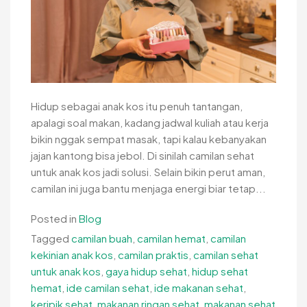
Hidup sebagai anak kos itu penuh tantangan,
apalagi soal makan, kadang jadwal kuliah atau kerja
bikin nggak sempat masak, tapi kalau kebanyakan
jajan kantong bisa jebol. Di sinilah camilan sehat
untuk anak kos jadi solusi. Selain bikin perut aman,
camilan ini juga bantu menjaga energi biar tetap...
Posted in
Blog
Tagged
camilan buah
,
camilan hemat
,
camilan
kekinian anak kos
,
camilan praktis
,
camilan sehat
untuk anak kos
,
gaya hidup sehat
,
hidup sehat
hemat
,
ide camilan sehat
,
ide makanan sehat
,
keripik sehat
,
makanan ringan sehat
,
makanan sehat