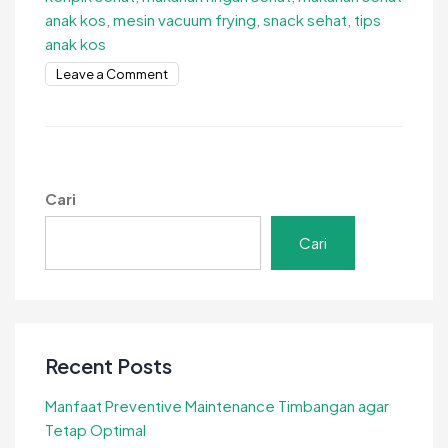
anak kos
,
mesin vacuum frying
,
snack sehat
,
tips
anak kos
on
Leave a Comment
Camilan
Sehat
untuk
Anak
Kos
Cari
yang
Praktis
Cari
dan
Hemat
Recent Posts
Manfaat Preventive Maintenance Timbangan agar
Tetap Optimal