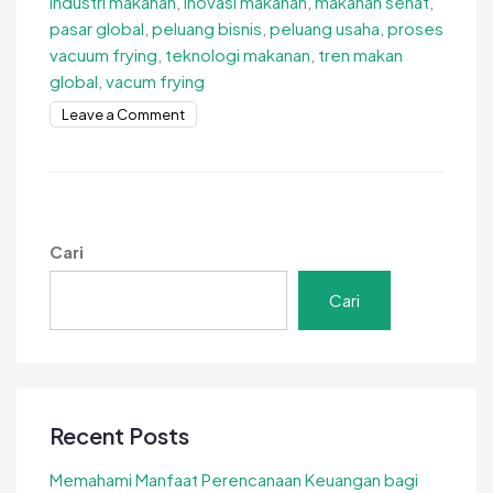
industri makanan
,
inovasi makanan
,
makanan sehat
,
pasar global
,
peluang bisnis
,
peluang usaha
,
proses
vacuum frying
,
teknologi makanan
,
tren makan
global
,
vacum frying
on
Leave a Comment
Peluang
Bisnis
Vacuum
Frying
di
Cari
Pasar
Global
Cari
Recent Posts
Memahami Manfaat Perencanaan Keuangan bagi