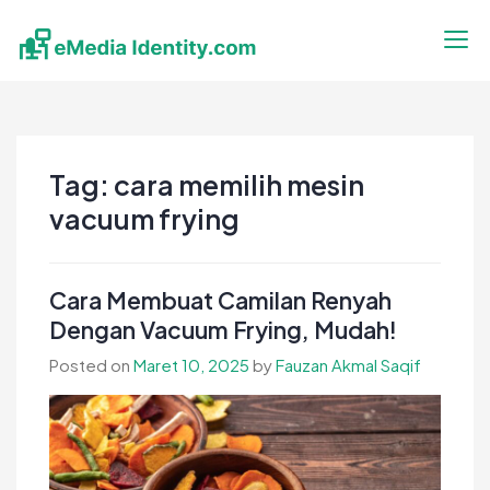
Skip
to
content
eMedia Identity
Temukan Inspirasimu Disini
Tag:
cara memilih mesin
vacuum frying
Cara Membuat Camilan Renyah
Dengan Vacuum Frying, Mudah!
Posted on
Maret 10, 2025
by
Fauzan Akmal Saqif