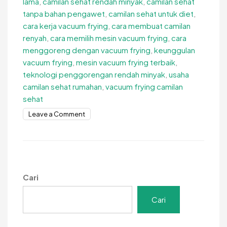
lama
,
camilan sehat rendah minyak
,
camilan sehat
tanpa bahan pengawet
,
camilan sehat untuk diet
,
cara kerja vacuum frying
,
cara membuat camilan
renyah
,
cara memilih mesin vacuum frying
,
cara
menggoreng dengan vacuum frying
,
keunggulan
vacuum frying
,
mesin vacuum frying terbaik
,
teknologi penggorengan rendah minyak
,
usaha
camilan sehat rumahan
,
vacuum frying camilan
sehat
on
Leave a Comment
Cara
Membuat
Camilan
Renyah
Dengan
Cari
Vacuum
Frying,
Cari
Mudah!