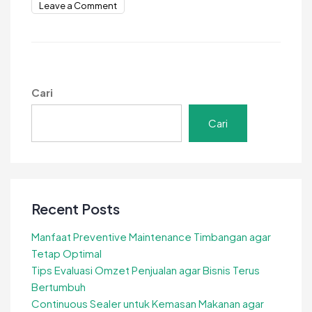
on
Leave a Comment
Usaha
Camilan
dari
Jagung
Peluang
Cari
Untung
dengan
Cari
Mesin
Recent Posts
Manfaat Preventive Maintenance Timbangan agar
Tetap Optimal
Tips Evaluasi Omzet Penjualan agar Bisnis Terus
Bertumbuh
Continuous Sealer untuk Kemasan Makanan agar