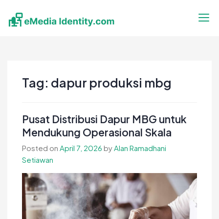
Skip
to
content
eMedia Identity
Temukan Inspirasimu Disini
Tag:
dapur produksi mbg
Pusat Distribusi Dapur MBG untuk
Mendukung Operasional Skala
Posted on
April 7, 2026
by
Alan Ramadhani
Setiawan