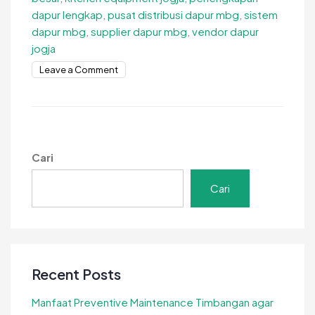
dapur lengkap
,
pusat distribusi dapur mbg
,
sistem
dapur mbg
,
supplier dapur mbg
,
vendor dapur
jogja
on
Leave a Comment
Pusat
Distribusi
Dapur
MBG
untuk
Cari
Mendukung
Operasional
Cari
Skala
Recent Posts
Manfaat Preventive Maintenance Timbangan agar