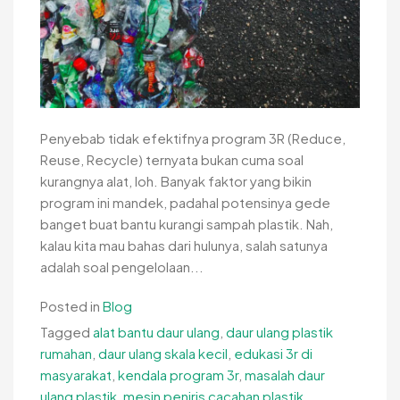
Penyebab tidak efektifnya program 3R (Reduce,
Reuse, Recycle) ternyata bukan cuma soal
kurangnya alat, loh. Banyak faktor yang bikin
program ini mandek, padahal potensinya gede
banget buat bantu kurangi sampah plastik. Nah,
kalau kita mau bahas dari hulunya, salah satunya
adalah soal pengelolaan...
Posted in
Blog
Tagged
alat bantu daur ulang
,
daur ulang plastik
rumahan
,
daur ulang skala kecil
,
edukasi 3r di
masyarakat
,
kendala program 3r
,
masalah daur
ulang plastik
,
mesin peniris cacahan plastik
,