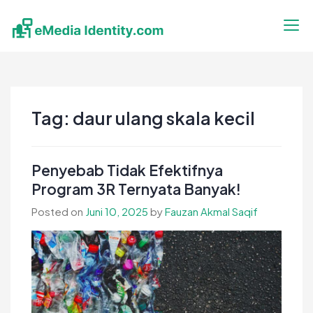
Skip
to
content
eMedia Identity
Temukan Inspirasimu Disini
Tag:
daur ulang skala kecil
Penyebab Tidak Efektifnya
Program 3R Ternyata Banyak!
Posted on
Juni 10, 2025
by
Fauzan Akmal Saqif