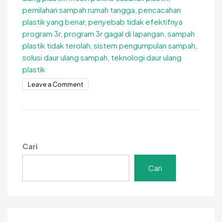
pemilahan sampah rumah tangga
,
pencacahan
plastik yang benar
,
penyebab tidak efektifnya
program 3r
,
program 3r gagal di lapangan
,
sampah
plastik tidak terolah
,
sistem pengumpulan sampah
,
solusi daur ulang sampah
,
teknologi daur ulang
plastik
on
Leave a Comment
Penyebab
Tidak
Efektifnya
Program
3R
Cari
Ternyata
Banyak!
Cari