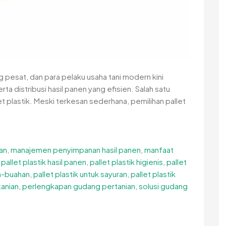
 pesat, dan para pelaku usaha tani modern kini
 distribusi hasil panen yang efisien. Salah satu
let plastik. Meski terkesan sederhana, pemilihan pallet
ian
,
manajemen penyimpanan hasil panen
,
manfaat
,
pallet plastik hasil panen
,
pallet plastik higienis
,
pallet
ah-buahan
,
pallet plastik untuk sayuran
,
pallet plastik
tanian
,
perlengkapan gudang pertanian
,
solusi gudang
n