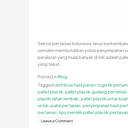
Sektor pertanian Indonesia terus berkembang
semakin membutuhkan solusi penyimpanan serta
peralatan yang mulai banyak di lirik adalah pal
yang tepat...
Posted in
Blog
Tagged
distribusi hasil panen
,
logistik pertan
pallet plastik
,
pallet plastik gudang pertanian
plastik tahan lembab
,
pallet plastik untuk bu
untuk usaha pertanian
,
penyimpanan hasil per
pertanian
,
tips memilih pallet plastik pertania
on
Leave a Comment
Pallet