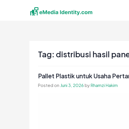
Skip
to
content
eMedia Identity
Temukan Inspirasimu Disini
Tag:
distribusi hasil pan
Pallet Plastik untuk Usaha Perta
Posted on
Juni 3, 2026
by
Rhamzi Hakim