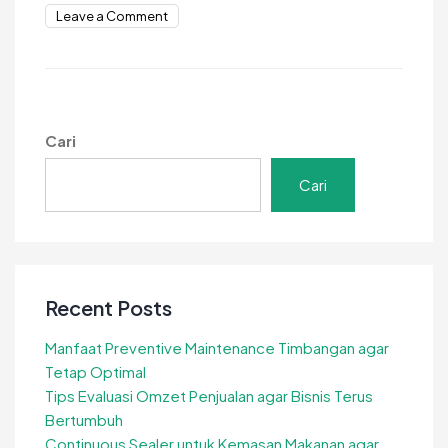
on
Leave a Comment
Penyebab
Pencemaran
Tanah
oleh
Plastik,
Cari
Ternyata
ini!
Cari
Recent Posts
Manfaat Preventive Maintenance Timbangan agar
Tetap Optimal
Tips Evaluasi Omzet Penjualan agar Bisnis Terus
Bertumbuh
Continuous Sealer untuk Kemasan Makanan agar