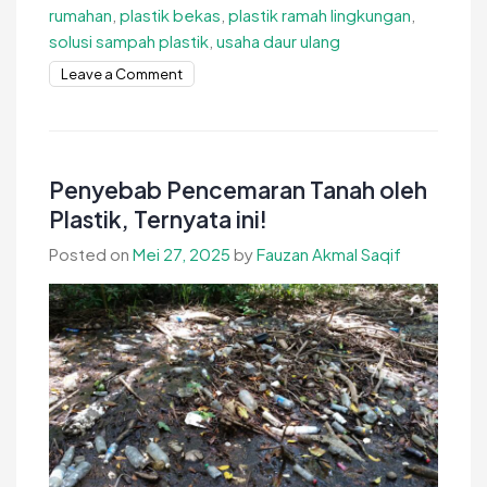
rumahan
,
plastik bekas
,
plastik ramah lingkungan
,
solusi sampah plastik
,
usaha daur ulang
on
Leave a Comment
Cara
Mendaur
Ulang
Plastik
Penyebab Pencemaran Tanah oleh
Dengan
Plastik, Ternyata ini!
Benar!
Posted on
Mei 27, 2025
by
Fauzan Akmal Saqif