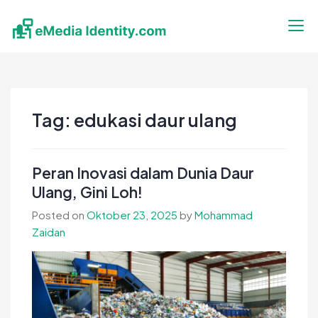
Skip
to
content
eMedia Identity
Temukan Inspirasimu Disini
Tag:
edukasi daur ulang
Peran Inovasi dalam Dunia Daur
Ulang, Gini Loh!
Posted on
Oktober 23, 2025
by
Mohammad
Zaidan