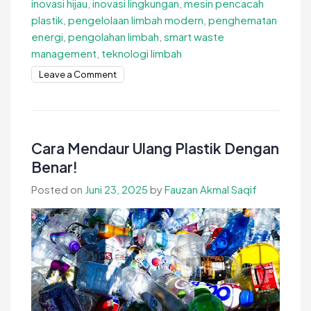
inovasi hijau
,
inovasi lingkungan
,
mesin pencacah
plastik
,
pengelolaan limbah modern
,
penghematan
energi
,
pengolahan limbah
,
smart waste
management
,
teknologi limbah
on
Leave a Comment
Peran
Inovasi
dalam
Dunia
Cara Mendaur Ulang Plastik Dengan
Daur
Benar!
Ulang,
Posted on
Juni 23, 2025
by
Fauzan Akmal Saqif
Gini
Loh!