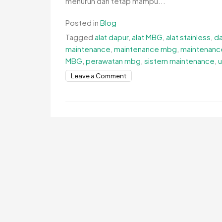
menurun dan tetap mampu...
Posted in
Blog
Tagged
alat dapur
,
alat MBG
,
alat stainless
,
da
maintenance
,
maintenance mbg
,
maintenance
MBG
,
perawatan mbg
,
sistem maintenance
,
u
on
Leave a Comment
Sistem
Pemeliharaan
Alat
MBG
Terjadwal