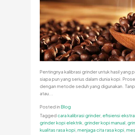
Pentingnya kalibrasi grinder untuk hasil yang 
siapa pun yang serius dalam dunia kopi. Prose
dengan metode seduh yang digunakan. Tanpa ka
atau...
Posted in
Blog
Tagged
cara kalibrasi grinder
,
efisiensi ekstra
grinder kopi elektrik
,
grinder kopi manual
,
gri
kualitas rasa kopi
,
menjaga cita rasa kopi
,
mesi