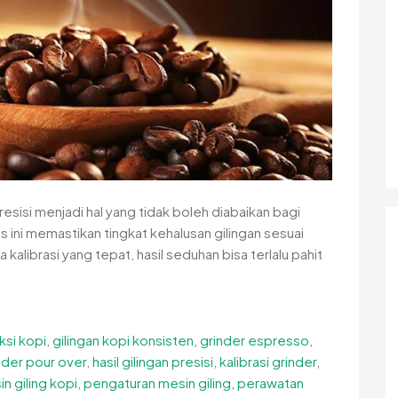
presisi menjadi hal yang tidak boleh diabaikan bagi
s ini memastikan tingkat kehalusan gilingan sesuai
librasi yang tepat, hasil seduhan bisa terlalu pahit
ksi kopi
,
gilingan kopi konsisten
,
grinder espresso
,
nder pour over
,
hasil gilingan presisi
,
kalibrasi grinder
,
n giling kopi
,
pengaturan mesin giling
,
perawatan