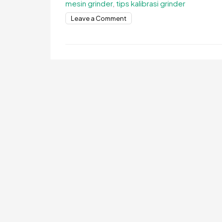
mesin grinder
,
tips kalibrasi grinder
on
Leave a Comment