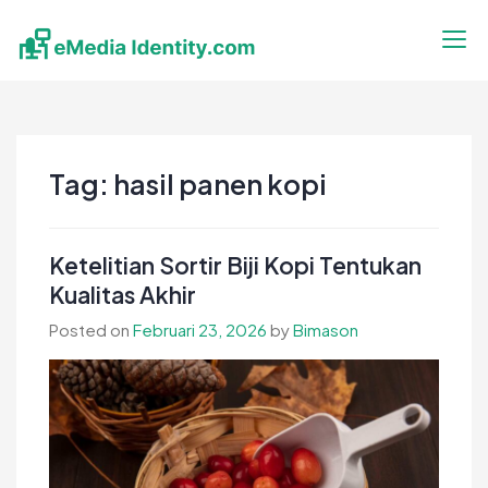
Skip
to
content
eMedia Identity
Temukan Inspirasimu Disini
Tag:
hasil panen kopi
Ketelitian Sortir Biji Kopi Tentukan
Kualitas Akhir
Posted on
Februari 23, 2026
by
Bimason