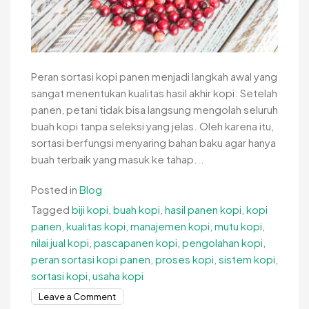
Peran sortasi kopi panen menjadi langkah awal yang
sangat menentukan kualitas hasil akhir kopi. Setelah
panen, petani tidak bisa langsung mengolah seluruh
buah kopi tanpa seleksi yang jelas. Oleh karena itu,
sortasi berfungsi menyaring bahan baku agar hanya
buah terbaik yang masuk ke tahap...
Posted in
Blog
Tagged
biji kopi
,
buah kopi
,
hasil panen kopi
,
kopi
panen
,
kualitas kopi
,
manajemen kopi
,
mutu kopi
,
nilai jual kopi
,
pascapanen kopi
,
pengolahan kopi
,
peran sortasi kopi panen
,
proses kopi
,
sistem kopi
,
sortasi kopi
,
usaha kopi
on
Leave a Comment