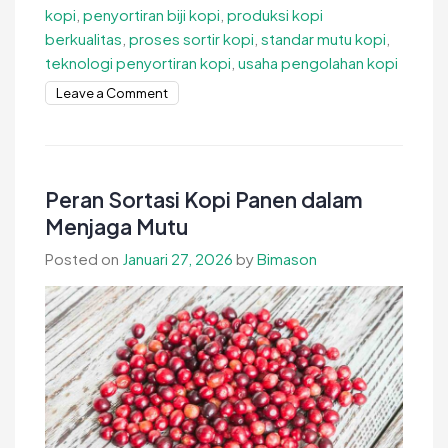
kopi
,
penyortiran biji kopi
,
produksi kopi
berkualitas
,
proses sortir kopi
,
standar mutu kopi
,
teknologi penyortiran kopi
,
usaha pengolahan kopi
on
Leave a Comment
Ketelitian
Sortir
Biji
Kopi
Peran Sortasi Kopi Panen dalam
Tentukan
Menjaga Mutu
Kualitas
Posted on
Januari 27, 2026
by
Bimason
Akhir