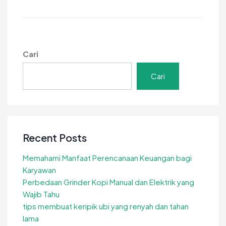
Peran
Sortasi
Kopi
Panen
dalam
Cari
Menjaga
Mutu
Cari
Recent Posts
Memahami Manfaat Perencanaan Keuangan bagi
Karyawan
Perbedaan Grinder Kopi Manual dan Elektrik yang
Wajib Tahu
tips membuat keripik ubi yang renyah dan tahan
lama