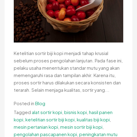
Ketelitian sortir biji kopi menjadi tahap krusial
sebelum proses pengolahan lanjutan. Pada fase ini,
pelaku usaha menentukan standar mutu yang akan
memengaruhi rasa dan tampilan akhir. Karena itu,
proses sortir harus dilakukan secara konsisten dan
terarah. Selain menjaga kualitas, sortir yang...
Posted in
Blog
Tagged
alat sortir kopi
,
bisnis kopi
,
hasil panen
kopi
,
ketelitian sortir biji kopi
,
kualitas biji kopi
,
mesin pertanian kopi
,
mesin sortir biji kopi
,
pengolahan pascapanen kopi
,
peningkatan mutu