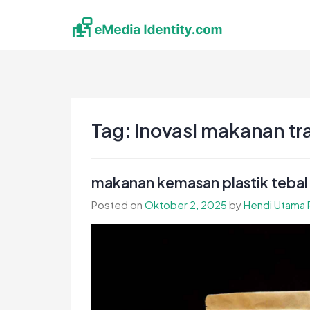
Skip
to
content
eMedia Identity
Temukan Inspirasimu Disini
Tag:
inovasi makanan tr
makanan kemasan plastik tebal
Posted on
Oktober 2, 2025
by
Hendi Utama 