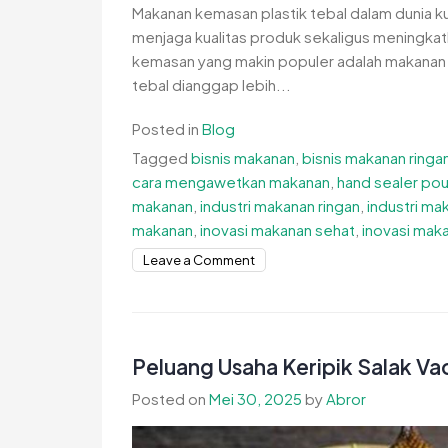
Makanan kemasan plastik tebal dalam dunia k
menjaga kualitas produk sekaligus meningkatk
kemasan yang makin populer adalah makanan k
tebal dianggap lebih...
Posted in
Blog
Tagged
bisnis makanan
,
bisnis makanan ringa
cara mengawetkan makanan
,
hand sealer po
makanan
,
industri makanan ringan
,
industri ma
makanan
,
inovasi makanan sehat
,
inovasi maka
on
Leave a Comment
makanan
kemasan
plastik
tebal
Peluang Usaha Keripik Salak Va
Posted on
Mei 30, 2025
by
Abror