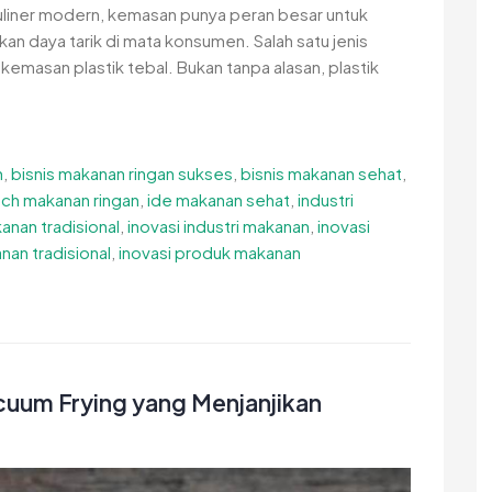
uliner modern, kemasan punya peran besar untuk
an daya tarik di mata konsumen. Salah satu jenis
emasan plastik tebal. Bukan tanpa alasan, plastik
n
,
bisnis makanan ringan sukses
,
bisnis makanan sehat
,
uch makanan ringan
,
ide makanan sehat
,
industri
kanan tradisional
,
inovasi industri makanan
,
inovasi
nan tradisional
,
inovasi produk makanan
cuum Frying yang Menjanjikan