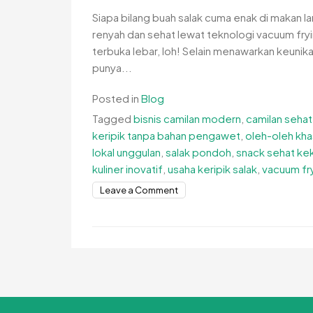
Siapa bilang buah salak cuma enak di makan lan
renyah dan sehat lewat teknologi vacuum fryin
terbuka lebar, loh! Selain menawarkan keunika
punya...
Posted in
Blog
Tagged
bisnis camilan modern
,
camilan sehat 
keripik tanpa bahan pengawet
,
oleh-oleh kha
lokal unggulan
,
salak pondoh
,
snack sehat kek
kuliner inovatif
,
usaha keripik salak
,
vacuum fr
on
Leave a Comment
Peluang
Usaha
Keripik
Salak
Vacuum
Frying
yang