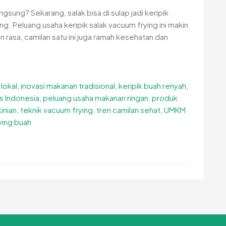
gsung? Sekarang, salak bisa di sulap jadi keripik
g. Peluang usaha keripik salak vacuum frying ini makin
n rasa, camilan satu ini juga ramah kesehatan dan
lokal
,
inovasi makanan tradisional
,
keripik buah renyah
,
s Indonesia
,
peluang usaha makanan ringan
,
produk
inian
,
teknik vacuum frying
,
tren camilan sehat
,
UMKM
ying buah