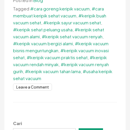
Posted in
Blog
Tagged
#cara goreng keripik vacuum
,
#cara
membuat keripik sehat vacuum
,
#keripik buah
vacuum sehat
,
#keripik sayur vacuum sehat
,
#keripik sehat peluang usaha
,
#keripik sehat
vacuum alami
,
#keripik sehat vacuum renyah
,
#keripik vacuum bergizi alami
,
#keripik vacuum
bisnis menguntungkan
,
#keripik vacuum inovasi
sehat
,
#keripik vacuum praktis sehat
,
#keripik
vacuum rendah minyak
,
#keripik vacuum renyah
gurih
,
#keripik vacuum tahan lama
,
#usaha keripik
sehat vacuum
on
Leave a Comment
Cara
Membuat
Keripik
Sehat
Vacuum
Cari
Lengkap,