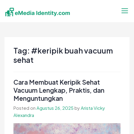
Skip
to
content
eMedia Identity
Temukan Inspirasimu Disini
Tag:
#keripik buah vacuum
sehat
Cara Membuat Keripik Sehat
Vacuum Lengkap, Praktis, dan
Menguntungkan
Posted on
Agustus 26, 2025
by
Arista Vicky
Alexandra