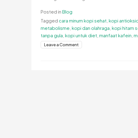
Posted in
Blog
Tagged
cara minum kopi sehat
,
kopi antioksi
metabolisme
,
kopi dan olahraga
,
kopi hitam 
tanpa gula
,
kopi untuk diet
,
manfaat kafein
,
m
on
Leave a Comment
Kopi
Sehat
Minuman
Favorit
yang
Penuh
Manfaat