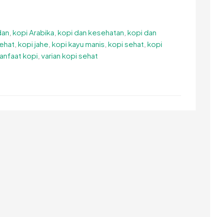
dan
,
kopi Arabika
,
kopi dan kesehatan
,
kopi dan
sehat
,
kopi jahe
,
kopi kayu manis
,
kopi sehat
,
kopi
anfaat kopi
,
varian kopi sehat