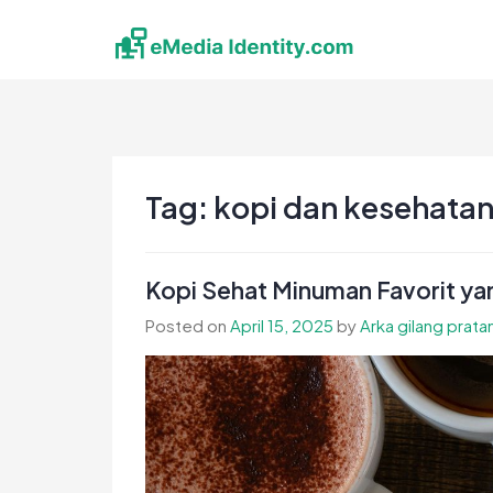
Skip
to
content
eMedia Identity
Temukan Inspirasimu Disini
Tag:
kopi dan kesehata
Kopi Sehat Minuman Favorit y
Posted on
April 15, 2025
by
Arka gilang prat