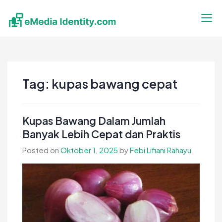
Skip
to
content
eMedia Identity
Temukan Inspirasimu Disini
Tag:
kupas bawang cepat
Kupas Bawang Dalam Jumlah
Banyak Lebih Cepat dan Praktis
Posted on
Oktober 1, 2025
by
Febi Lifiani Rahayu