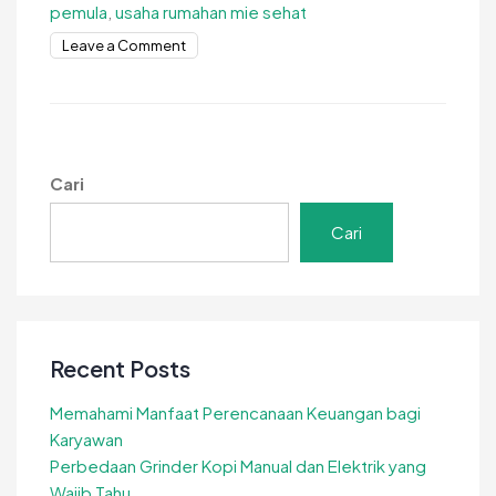
pemula
,
usaha rumahan mie sehat
on
Leave a Comment
Strategi
Usaha
Mie
Sehat
Untuk
Cari
Pemula,
Agar
Cari
Berkelanjutan
Recent Posts
Memahami Manfaat Perencanaan Keuangan bagi
Karyawan
Perbedaan Grinder Kopi Manual dan Elektrik yang
Wajib Tahu