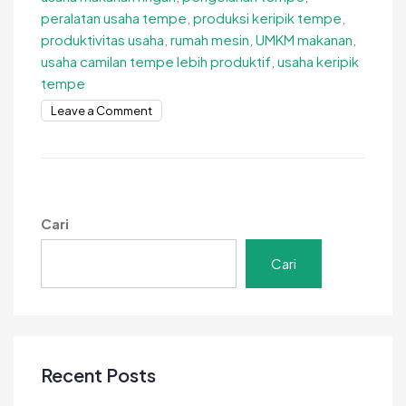
peralatan usaha tempe
,
produksi keripik tempe
,
produktivitas usaha
,
rumah mesin
,
UMKM makanan
,
usaha camilan tempe lebih produktif
,
usaha keripik
tempe
on
Leave a Comment
Usaha
Camilan
Tempe
Lebih
Produktif
Cari
dengan
Mesin
Cari
Modern
Recent Posts