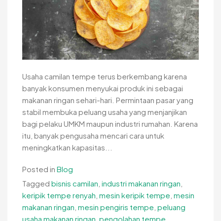
Usaha camilan tempe terus berkembang karena
banyak konsumen menyukai produk ini sebagai
makanan ringan sehari-hari. Permintaan pasar yang
stabil membuka peluang usaha yang menjanjikan
bagi pelaku UMKM maupun industri rumahan. Karena
itu, banyak pengusaha mencari cara untuk
meningkatkan kapasitas...
Posted in
Blog
Tagged
bisnis camilan
,
industri makanan ringan
,
keripik tempe renyah
,
mesin keripik tempe
,
mesin
makanan ringan
,
mesin pengiris tempe
,
peluang
usaha makanan ringan
,
pengolahan tempe
,