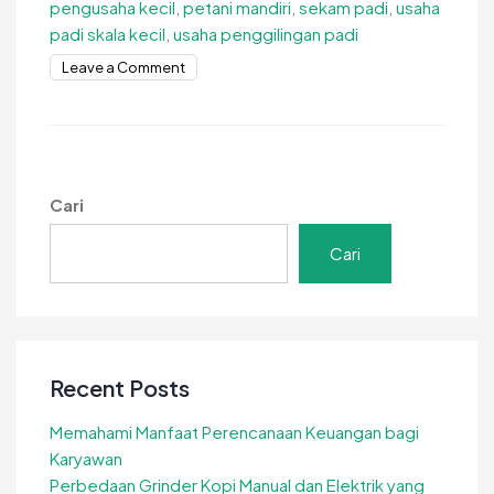
pengusaha kecil
,
petani mandiri
,
sekam padi
,
usaha
padi skala kecil
,
usaha penggilingan padi
on
Leave a Comment
Giling
Padi
Skala
Kecil.
Solusi
Cari
Praktis
untuk
Cari
Petani
dan
Pengusaha
Recent Posts
Memahami Manfaat Perencanaan Keuangan bagi
Karyawan
Perbedaan Grinder Kopi Manual dan Elektrik yang