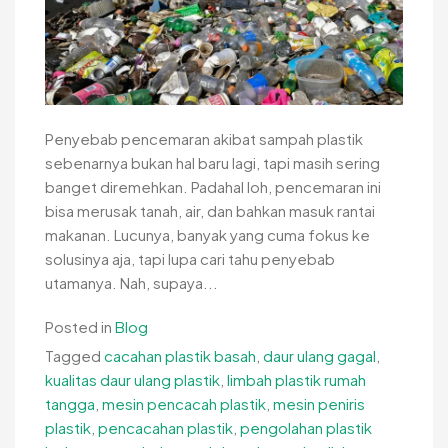
Penyebab pencemaran akibat sampah plastik
sebenarnya bukan hal baru lagi, tapi masih sering
banget diremehkan. Padahal loh, pencemaran ini
bisa merusak tanah, air, dan bahkan masuk rantai
makanan. Lucunya, banyak yang cuma fokus ke
solusinya aja, tapi lupa cari tahu penyebab
utamanya. Nah, supaya...
Posted in
Blog
Tagged
cacahan plastik basah
,
daur ulang gagal
,
kualitas daur ulang plastik
,
limbah plastik rumah
tangga
,
mesin pencacah plastik
,
mesin peniris
plastik
,
pencacahan plastik
,
pengolahan plastik