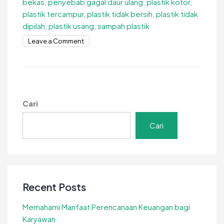
bekas
,
penyebab gagal daur ulang
,
plastik kotor
,
plastik tercampur
,
plastik tidak bersih
,
plastik tidak
dipilah
,
plastik usang
,
sampah plastik
on
Leave a Comment
Penyebab
Pencemaran
Akibat
Sampah
Plastik,
Cari
Jangan
Sepele!
Cari
Recent Posts
Memahami Manfaat Perencanaan Keuangan bagi
Karyawan