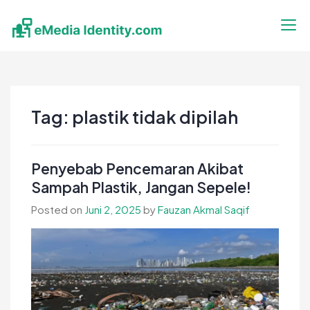
Skip
to
content
eMedia Identity
Temukan Inspirasimu Disini
Tag:
plastik tidak dipilah
Penyebab Pencemaran Akibat
Sampah Plastik, Jangan Sepele!
Posted on
Juni 2, 2025
by
Fauzan Akmal Saqif