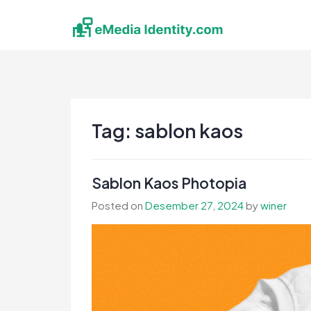
Skip
to
content
eMedia Identity
Temukan Inspirasimu Disini
Tag:
sablon kaos
Sablon Kaos Photopia
Posted on
Desember 27, 2024
by
winer