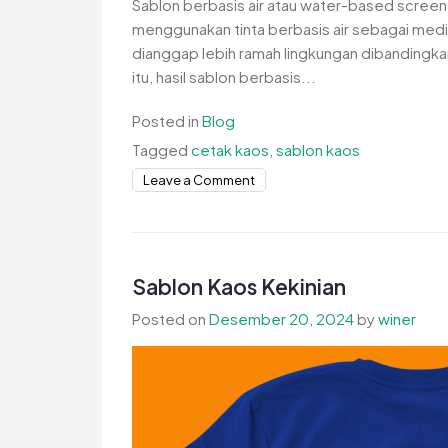
Sablon berbasis air atau water-based screen p
menggunakan tinta berbasis air sebagai medi
dianggap lebih ramah lingkungan dibandingkan 
itu, hasil sablon berbasis...
Posted in
Blog
Tagged
cetak kaos
,
sablon kaos
on
Leave a Comment
Teknik
Sablon
Berbasis
Air
Sablon Kaos Kekinian
Posted on
Desember 20, 2024
by
winer