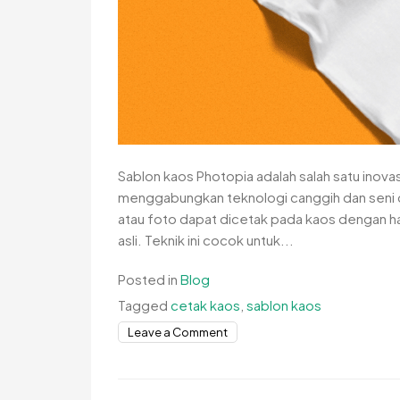
Sablon kaos Photopia adalah salah satu inova
menggabungkan teknologi canggih dan seni
atau foto dapat dicetak pada kaos dengan has
asli. Teknik ini cocok untuk...
Posted in
Blog
Tagged
cetak kaos
,
sablon kaos
on
Leave a Comment
Sablon
Kaos
Photopia