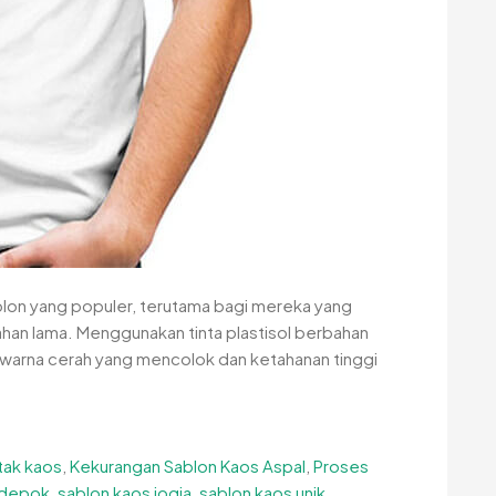
ablon yang populer, terutama bagi mereka yang
tahan lama. Menggunakan tinta plastisol berbahan
n warna cerah yang mencolok dan ketahanan tinggi
tak kaos
,
Kekurangan Sablon Kaos Aspal
,
Proses
 depok
,
sablon kaos jogja
,
sablon kaos unik