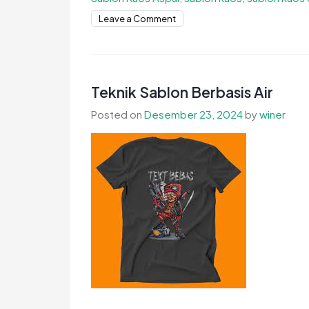
on
Leave a Comment
Teknik
Terbaru
dalam
Sablon
Teknik Sablon Berbasis Air
Kaos
Posted on
Desember 23, 2024
by
winer
Aspal
yang
Harus
Anda
Coba