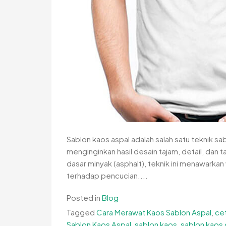
Sablon kaos aspal adalah salah satu teknik s
menginginkan hasil desain tajam, detail, dan 
dasar minyak (asphalt), teknik ini menawarka
terhadap pencucian....
Posted in
Blog
Tagged
Cara Merawat Kaos Sablon Aspal
,
ce
Sablon Kaos Aspal
,
sablon kaos
,
sablon kaos