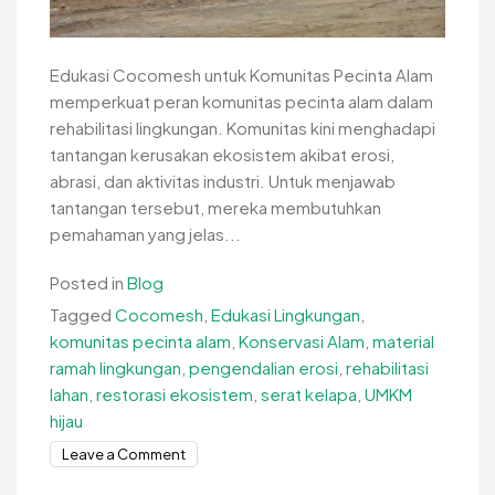
Edukasi Cocomesh untuk Komunitas Pecinta Alam
memperkuat peran komunitas pecinta alam dalam
rehabilitasi lingkungan. Komunitas kini menghadapi
tantangan kerusakan ekosistem akibat erosi,
abrasi, dan aktivitas industri. Untuk menjawab
tantangan tersebut, mereka membutuhkan
pemahaman yang jelas...
Posted in
Blog
Tagged
Cocomesh
,
Edukasi Lingkungan
,
komunitas pecinta alam
,
Konservasi Alam
,
material
ramah lingkungan
,
pengendalian erosi
,
rehabilitasi
lahan
,
restorasi ekosistem
,
serat kelapa
,
UMKM
hijau
on
Leave a Comment
Edukasi