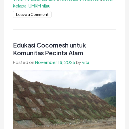
kelapa
,
UMKM hijau
on
Leave a Comment
Edukasi
Lapangan
Cocomesh
untuk
Edukasi Cocomesh untuk
Konservasi
Komunitas Pecinta Alam
Alam
Posted on
November 18, 2025
by
vita