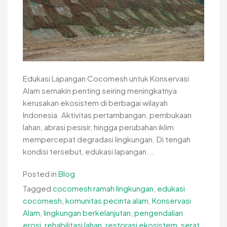
Edukasi Lapangan Cocomesh untuk Konservasi
Alam semakin penting seiring meningkatnya
kerusakan ekosistem di berbagai wilayah
Indonesia. Aktivitas pertambangan, pembukaan
lahan, abrasi pesisir, hingga perubahan iklim
mempercepat degradasi lingkungan. Di tengah
kondisi tersebut, edukasi lapangan...
Posted in
Blog
Tagged
cocomesh ramah lingkungan
,
edukasi
cocomesh
,
komunitas pecinta alam
,
Konservasi
Alam
,
lingkungan berkelanjutan
,
pengendalian
erosi
,
rehabilitasi lahan
,
restorasi ekosistem
,
serat