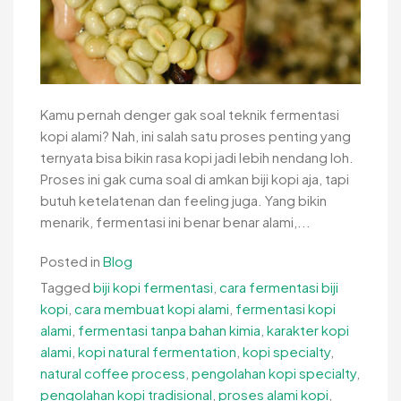
Kamu pernah denger gak soal teknik fermentasi
kopi alami? Nah, ini salah satu proses penting yang
ternyata bisa bikin rasa kopi jadi lebih nendang loh.
Proses ini gak cuma soal di amkan biji kopi aja, tapi
butuh ketelatenan dan feeling juga. Yang bikin
menarik, fermentasi ini benar benar alami,...
Posted in
Blog
Tagged
biji kopi fermentasi
,
cara fermentasi biji
kopi
,
cara membuat kopi alami
,
fermentasi kopi
alami
,
fermentasi tanpa bahan kimia
,
karakter kopi
alami
,
kopi natural fermentation
,
kopi specialty
,
natural coffee process
,
pengolahan kopi specialty
,
pengolahan kopi tradisional
,
proses alami kopi
,