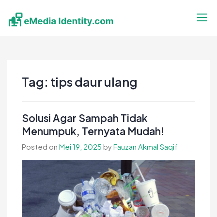
Skip
to
content
eMedia Identity
Temukan Inspirasimu Disini
Tag:
tips daur ulang
Solusi Agar Sampah Tidak
Menumpuk, Ternyata Mudah!
Posted on
Mei 19, 2025
by
Fauzan Akmal Saqif