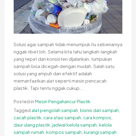
Solusi agar sampah tidak menumpuk itu sebenarnya
nggak ribet loh. Selama kita tahu langkah-langkah
yang tepat dan konsisten dijalankan, tumpukan
sampah bisa dicegah dengan mudah. Salah satu
solusi yang ampuh dan efektif adalah
memanfaatkan alat seperti mesin pencacah
plastik. Tapi tentu nggak cukup...
Posted in
Mesin Pengahancur Plastik
Tagged
alat pengolah sampah
,
bisnis dari sampah
,
cacah plastik
,
cara atasi sampah
,
cara kompos
,
daur ulang plastik
,
jadwal kelola sampah
,
kelola
sampah rumah
,
kompos sampah
,
kurangi sampah