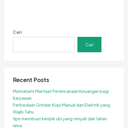
6
Keunggulan
dari
Batako
yang
Cari
Harus
Diketahui!
Cari
Recent Posts
Memahami Manfaat Perencanaan Keuangan bagi
Karyawan
Perbedaan Grinder Kopi Manual dan Elektrik yang
Wajib Tahu
tips membuat keripik ubi yang renyah dan tahan
lama