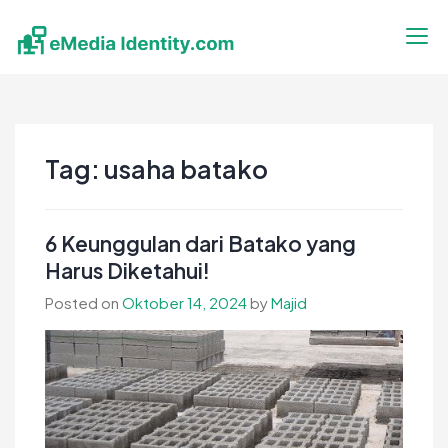
Skip
to
content
eMedia Identity
Temukan Inspirasimu Disini
Tag:
usaha batako
6 Keunggulan dari Batako yang
Harus Diketahui!
Posted on
Oktober 14, 2024
by
Majid