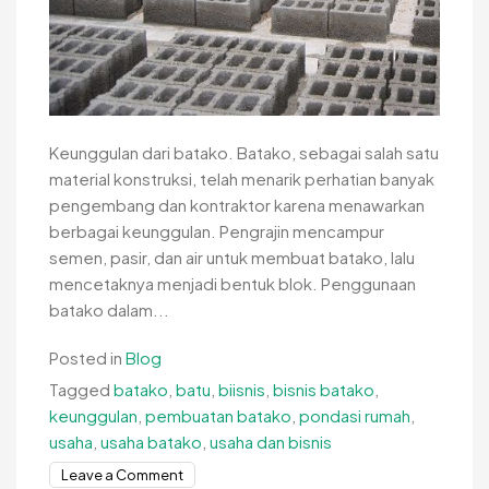
Keunggulan dari batako. Batako, sebagai salah satu
material konstruksi, telah menarik perhatian banyak
pengembang dan kontraktor karena menawarkan
berbagai keunggulan. Pengrajin mencampur
semen, pasir, dan air untuk membuat batako, lalu
mencetaknya menjadi bentuk blok. Penggunaan
batako dalam...
Posted in
Blog
Tagged
batako
,
batu
,
biisnis
,
bisnis batako
,
keunggulan
,
pembuatan batako
,
pondasi rumah
,
usaha
,
usaha batako
,
usaha dan bisnis
on
Leave a Comment