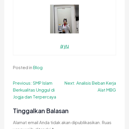
ayu
Posted in
Blog
Navigasi
Previous:
SMP Islam
Next:
Analisis Beban Kerja
Berkualitas Unggul di
Alat MBG
pos
Jogja dan Terpercaya
Tinggalkan Balasan
Alamat email Anda tidak akan dipublikasikan.
Ruas