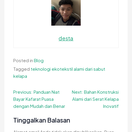
desta
Posted in
Blog
Tagged
teknologi ekotekstil alami dari sabut
kelapa
Navigasi
Previous:
Panduan Niat
Next:
Bahan Konstruksi
Bayar Kafarat Puasa
Alami dari Serat Kelapa
pos
dengan Mudah dan Benar
Inovatif
Tinggalkan Balasan
Alamat email Anda tidak akan dipublikasikan.
Ruas